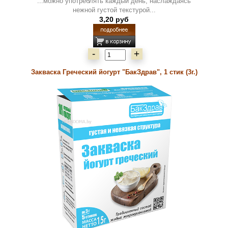
...можно употреблять каждый день, наслаждаясь
нежной густой текстурой...
3,20 руб
-
+
Закваска Греческий йогурт "БакЗдрав", 1 стик (3г.)