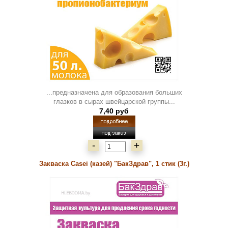
...предназначена для образования больших
глазков в сырах швейцарской группы...
7,40 руб
-
+
Закваска Casei (казей) "БакЗдрав", 1 стик (3г.)