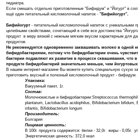
педиатра.
Если смешать отдельно приготовленные "Бифидум" и "Йогурт" в соот
ещё один питательный кисломолочный напиток -
"Бифийогурт".
Бифийогурт
- питательный кисломолочный напиток с уникальными п
целебными свойствами, сочетающий в себе все достоинства "Йогурт
продукт в меру вязкий с нежным мягким вкусом характерным для д
продуктов.
Не рекомендуется одновременно заквашивать молоко в одной е
бифидобактериями, потому что бифидобактерии очень чувстви
бактерии подавляют их развитие в процессе сквашивания, что в 
продукте бифидобактерий значительно меньше, чем йогуртовых
В нашем интернет-магазине Вы можете купить специальную сухую за
приготовить вкусный и полезный кисломолочный продукт - бифидум.
Упаковка:
Вакуумный пакет, 1г.
Состав:
Молочнокислые и бифидобактерии:Streptococcus thermophilus
plantarum, Lactobacillus acidophilus, Bifidobacterium bifidum, 
infantis, Bifidobacterium longum
Производитель:
Болгария
Пищевая ценность:
В 100г. продукта содержится: белки - 32,0г. жиры - 0,05г. уг
Энергетическая ценность: 372,0 ккал