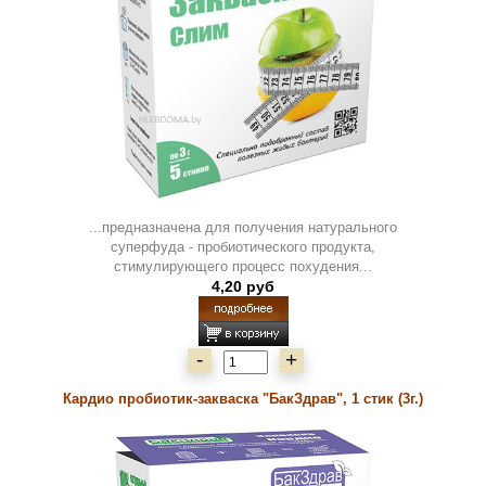
...предназначена для получения натурального
суперфуда - пробиотического продукта,
стимулирующего процесс похудения...
4,20 руб
-
+
Кардио пробиотик-закваска "БакЗдрав", 1 стик (3г.)