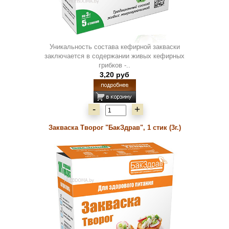
Уникальность состава кефирной закваски
заключается в содержании живых кефирных
грибков -..
3,20 руб
-
+
Закваска Творог "БакЗдрав", 1 стик (3г.)