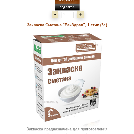
-
+
Закваска Сметана "БакЗдрав", 1 стик (3г.)
Закваска предназначена для приготовления