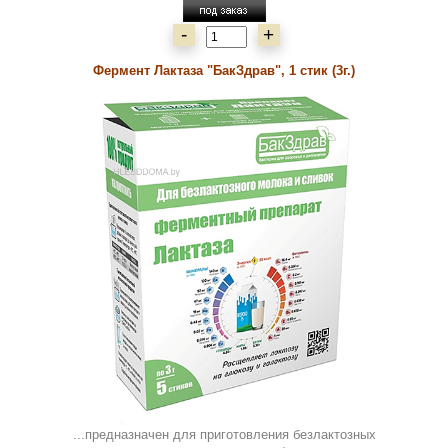
-
+
Фермент Лактаза "БакЗдрав", 1 стик (3г.)
...предназначен для приготовления безлактозных