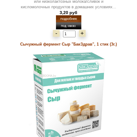
или низколактозных молока/сливок и
кисломолочных продуктов в домашних условиях...
3,20 руб
-
+
Сычужный фермент Сыр "БакЗдрав", 1 стик (3г.)