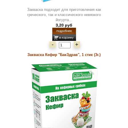
Закваска подходит для приготовления как
греческого, так и классического невязкого
йогурта...
3,20 руб
-
+
Закваска Кефир "БакЗдрав", 1 стик (3г.)