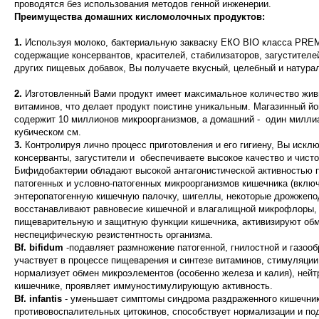
проводятся без использования методов генной инженерии.
Преимущества домашних кисломолочных продуктов:
1.
Используя молоко, бактериальную закваску ЕКО BIO класса PREM
содержащие консервантов, красителей, стабилизаторов, загустителе
других пищевых добавок, Вы получаете вкусный, целебный и натура
2.
Изготовленный Вами продукт имеет максимальное количество жив
витаминов, что делает продукт поистине уникальным. Магазинный йо
содержит 10 миллионов микроорганизмов, а домашний - один милли
кубическом см.
3.
Контролируя лично процесс приготовления и его гигиену, Вы искл
консерванты, загустители и обеспечиваете высокое качество и чисто
Бифидобактерии обладают высокой антагонистической активностью п
патогенных и условно-патогенных микроорганизмов кишечника (включ
энтеропатогенную кишечную палочку, шигеллы, некоторые дрожжепо
восстанавливают равновесие кишечной и влагалищной микрофлоры,
пищеварительную и защитную функции кишечника, активизируют об
неспецифическую резистентность организма.
Bf. bifidum
-подавляет размножение патогенной, гнилостной и газо
участвует в процессе пищеварения и синтезе витаминов, стимуляции
нормализует обмен микроэлементов (особенно железа и калия), нейт
кишечнике, проявляет иммуностимулирующую активность.
Bf. infantis
- уменьшает симптомы синдрома раздраженного кишечник
противовоспалительных цитокинов, способствует нормализации и п