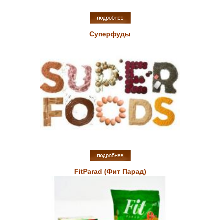
Суперфуды
FitParad (Фит Парад)