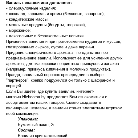
Ваниль ненавязчиво дополняет:
• хлебобулочные изделия;
• шоколад, карамель и кремы (белковые, заварные);
• кондитерские массы;
• молочные продукты (йогурты, творожки);
• мороженое;
• алкогольные и безалкогольные напитки.
Применяют ванилин и при приготовлении пудингов и муссов,
глазированных сырков, суфле и даже варенья.
Придание специфического аромата - не единственное
предназначение ванили. Используют её для усиления других
ароматов, для маскировки неприятных привкусов и запахов
(например, привкуса кипячения в молочных продуктах).
Правда, ванильный порошок привередлив в выборе
"партнёров": крепко подружился он только с шафраном и
корицей.
Если Вы ищете, где купить ванилин, интернет-
магазин Hlebdoma.by предлагает Вам ознакомиться с
ассортиментом наших товаров. Смело создавайте
кулинарные шедевры, а ванилин станет элегантным штрихом
всей композиции.
Упаковка:
Бумажный пакет, 2г.
Состав:
Ванилин кристаллический.