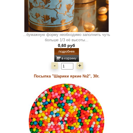
...бумажную форму необходимо заполнить чуть
больше 1/3 её высоты...
0,60 руб
-
+
Посыпка "Шарики яркие №2", 30г.