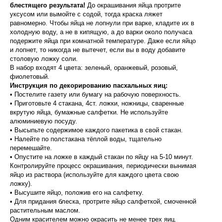
блестящего результата!
До окрашивания яйца протрите
уксусом или вымойте с содой, тогда краска ляжет
равномерно. Чтобы яйца не лопнули при варке, кладите их в
холодную воду, а не в кипящую, а до варки около получаса
подержите яйца при комнатной температуре. Даже если яйцо
и лопнет, то никогда не вытечет, если вы в воду добавите
столовую ложку соли.
В набор входят 4 цвета: зеленый, оранжевый, розовый,
фиолетовый.
Инструкция по декорированию пасхальных яиц:
• Постелите газету или бумагу на рабочую поверхность.
• Приготовьте 4 стакана, 4ст. ложки, ножницы, сваренные
вкрутую яйца, бумажные салфетки. Не используйте
алюминиевую посуду.
• Высыпьте содержимое каждого пакетика в свой стакан.
• Налейте по полстакана тёплой воды, тщательно
перемешайте.
• Опустите на ложке в каждый стакан по яйцу на 5-10 минут.
Контролируйте процесс окрашивания, периодически вынимая
яйцо из раствора (используйте для каждого цвета свою
ложку).
• Высушите яйцо, положив его на салфетку.
• Для придания блеска, протрите яйцо салфеткой, смоченной
растительным маслом.
Одним красителем можно окрасить не менее трех яиц.