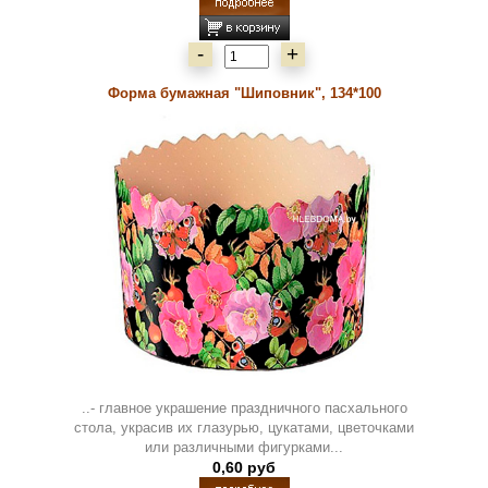
-
+
Форма бумажная "Шиповник", 134*100
..- главное украшение праздничного пасхального
стола, украсив их глазурью, цукатами, цветочками
или различными фигурками...
0,60 руб