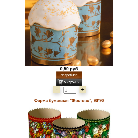
0,50 руб
-
+
Форма бумажная "Жостово", 90*90