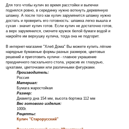
Для того чтобы кулич во время расстойки и выпечки
поднялся ровно, в серединку нужно воткнуть деревянную
шпажку. А после того как кулич зарумянится шпажку нужно
достать и проверить его готовность: шпажка легко вышла и
сухая - значит кулич готов. Если кулич не достаточно готов,
а верх зарумянился, смочите кружок белой бумаги водой и
накройте им верхушку кулича, тогда она не подгорит.
В интернет-магазине "Хлеб Дома" Вы можете купить лёгкие
нарядные бумажные формы разных размеров, цветовых
решений и приготовить куличи - главное украшение
праздничного пасхального стола, украсив их глазурью,
цукатами, цветочками или различными фигурками.
Производитель:
Россия
Материал:
Бумага жаростойкая
Размер:
Диаметр дна 154 мм, высота бортика 112 мм
Вес готового изделия:
1000г.
Рецепты:
Кулич "Старорусский"