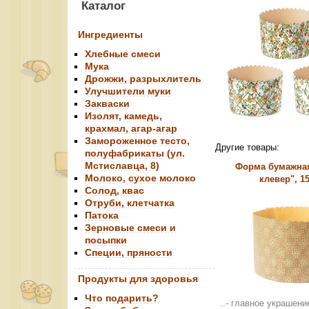
Каталог
Ингредиенты
Хлебные смеси
Мука
Дрожжи, разрыхлитель
Улучшители муки
Закваски
Изолят, камедь,
крахмал, агар-агар
Замороженное тесто,
Другие товары:
полуфабрикаты (ул.
Мстиславца, 8)
Форма бумажная
Молоко, сухое молоко
клевер", 1
Солод, квас
Отруби, клетчатка
Патока
Зерновые смеси и
посыпки
Специи, пряности
Продукты для здоровья
Что подарить?
..- главное украшени