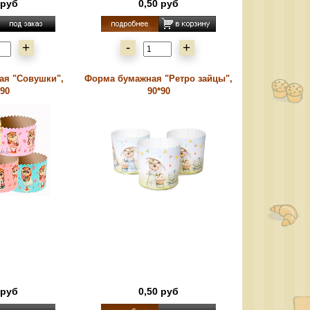
 руб
0,50 руб
+
-
+
ая "Совушки",
Форма бумажная "Ретро зайцы",
*90
90*90
 руб
0,50 руб