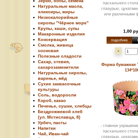
Зерно, бобы, семена
пасхального стола
Натуральные масла,
глазурью, цукатам
эликсиры, жиры
или различными ф
Низкокалорийные
сиропы "Чёрное море"
Крупы, каши, супы
1,00 р
Макаронные изделия
Консервация
Смолка, живица
-
сосновая
Полезные сладости
Сахар, стевия,
Форма бумажная 
сахарозаменители
134*10
Натуральные сиропы,
варенье, мёд
Сухие заквасочные
культуры
Соль, водоросли
Кэроб, какао
Печенье, сушки, хлебцы
Бездрожжевой хлеб
(ул. Мстиславца, 8)
Урбеч, пасты
..- главное украшени
Напитки
пасхального стола
Чай, Иван-чай
глазурью, цукатам