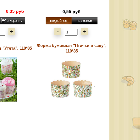
0,35 руб
0,55 руб
+
-
+
Форма бумажная "Птички в саду",
"Утята", 110*85
110*85