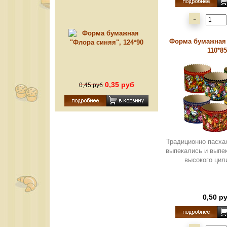
синяя", 124*90
-
Форма бумажная 
110*85
0,35 руб
0,45 руб
Традиционно пасха
выпекались и выпе
высокого цили
0,50 р