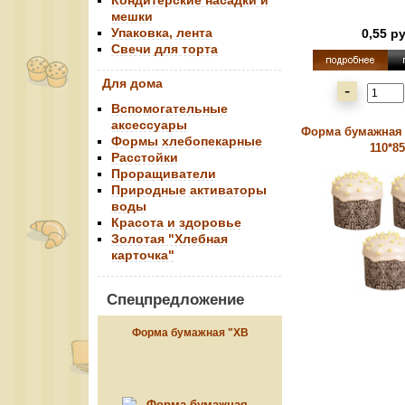
Кондитерские насадки и
мешки
Упаковка, лента
0,55 р
Свечи для торта
Для дома
-
Вспомогательные
аксессуары
Форма бумажная 
Формы хлебопекарные
110*85
Расстойки
Проращиватели
Природные активаторы
воды
Красота и здоровье
Золотая "Хлебная
карточка"
Спецпредложение
Форма бумажная "ХВ
красная", 134*90