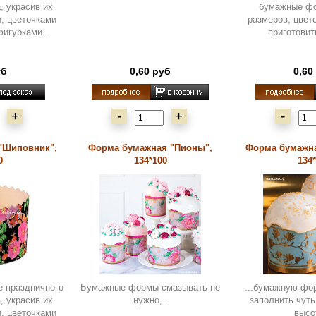
, украсив их
бумажные ф
и, цветочками
размеров, цвет
игурками...
приготовит
уб
0,60 руб
0,60
+
-
+
-
"Шиповник",
Форма бумажная "Пионы",
Форма бумажна
0
134*100
134
е праздничного
Бумажные формы смазывать не
...бумажную фо
, украсив их
нужно,..
заполнить чуть
и, цветочками
высо