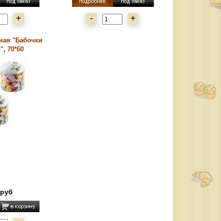
+
-
+
ная "Бабочки
", 70*60
 руб