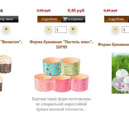
0,40 руб
уб
0,50 руб
0,45 руб
+
-
+
-
"Византия",
Форма бумажная "Пастель микс",
Форма бумажная 
110*85
Бортики таких форм изготовлены
из специальной жаростойкой
бумаги высокой плотности...