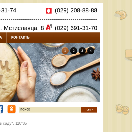
-31-74
(029) 208-88-88
------------------------------------------------
л. Мстиславца, 8
(029) 691-31-70
А
КОНТАКТЫ
1
2
3
4
 саду", 110*85