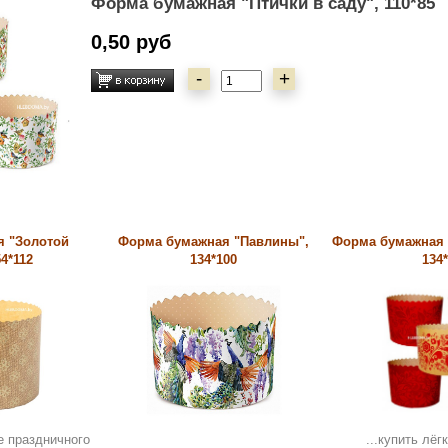
Форма бумажная "Птички в саду", 110*85
0,50 руб
-
+
 "Золотой
Форма бумажная "Павлины",
Форма бумажная 
54*112
134*100
134
е праздничного
...купить лё