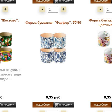
+
-
+
-
"Жостово",
Форма бумаж
Форма бумажная "Фарфор", 70*60
цветные
льные куличи
каются в виде
ндра...
уб
0,35 руб
0,35