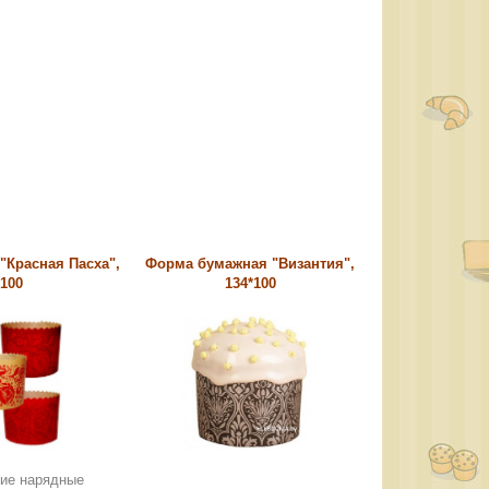
"Красная Пасха",
Форма бумажная "Византия",
*100
134*100
гкие нарядные