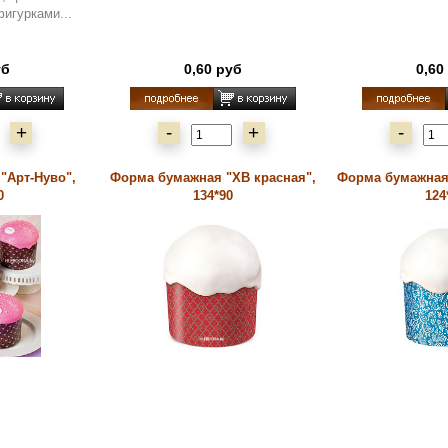
игурками...
уб
0,60 руб
0,60
+
-
+
-
"Арт-Нуво",
Форма бумажная "ХВ красная",
Форма бумажная
0
134*90
124