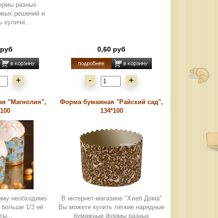
ормы разных
овых решений и
ь куличи...
 руб
0,60 руб
+
-
+
я "Магнолия",
Форма бумажная "Райский сад",
*100
134*100
рму необходимо
В интернет-магазине "Хлеб Дома"
 больше 1/3 её
Вы можете купить лёгкие нарядные
ты...
бумажные формы разных