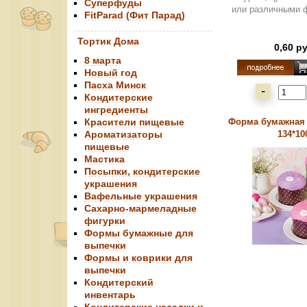
Суперфуды
или различными ф
FitParad (Фит Парад)
Тортик Дома
0,60 р
8 марта
Новый год
Пасха Минск
-
Кондитерские
ингредиенты
Красители пищевые
Форма бумажная 
Ароматизаторы
134*10
пищевые
Мастика
Посыпки, кондитерские
украшения
Вафельные украшения
Сахарно-мармеладные
фигурки
Формы бумажные для
выпечки
Формы и коврики для
выпечки
Кондитерский
инвентарь