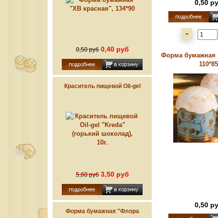
0,50 р
-
0,40 руб
0,50 руб
Форма бумажная 
110*85
Краситель пищевой Oil-gel
"Kreda" (горький шоколад),
10г.
3,50 руб
5,60 руб
0,50 р
Форма бумажная "Флора