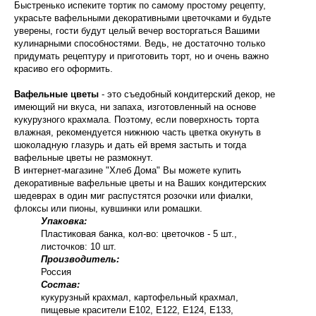
Быстренько испеките тортик по самому простому рецепту,
украсьте вафельными декоративными цветочками и будьте
уверены, гости будут целый вечер восторгаться Вашими
кулинарными способностями. Ведь, не достаточно только
придумать рецептуру и приготовить торт, но и очень важно
красиво его оформить.
Вафельные цветы
- это съедобный кондитерский декор, не
имеющий ни вкуса, ни запаха, изготовленный на основе
кукурузного крахмала. Поэтому, если поверхность торта
влажная, рекомендуется нижнюю часть цветка окунуть в
шоколадную глазурь и дать ей время застыть и тогда
вафельные цветы не размокнут.
В интернет-магазине "Хлеб Дома" Вы можете купить
декоративные вафельные цветы и на Ваших кондитерских
шедеврах в один миг распустятся розочки или фиалки,
флоксы или пионы, кувшинки или ромашки.
Упаковка:
Пластиковая банка, кол-во: цветочков - 5 шт.,
листочков: 10 шт.
Производитель:
Россия
Состав:
кукурузный крахмал, картофельный крахмал,
пищевые красители Е102, Е122, Е124, Е133,