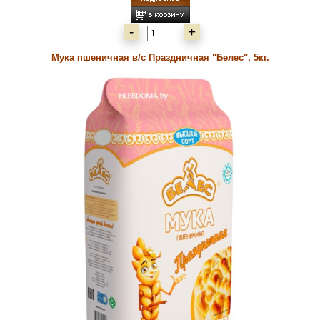
-
+
Мука пшеничная в/с Праздничная "Белес", 5кг.