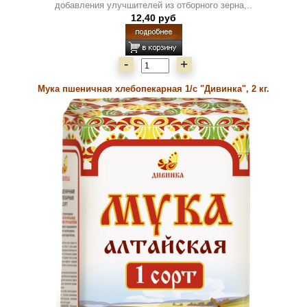
добавления улучшителей из отборного зерна,..
12,40 руб
-
+
Мука пшеничная хлебопекарная 1/с "Дивинка", 2 кг.