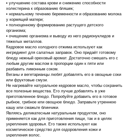
• улучшению состава крови и снижению способности
холестерина к образованию бляшек;
• нормальному течению беременности и образованию молока
у кормящей матери;
• полноценному формированию растущего детского
организма;
• очищению организма и выводу из него радионуклидов и
тяжелых металлов.
Кедровое масло холодного отжима используют как
ингредиент для салатных заправок. Оно придаёт готовому
блюду нежный ореховый аромат. Достаточно смешать его с
любым другим маслом в пропорции один к пяти или
разбавить лимонным соком.
Веганы и вегетарианцы любят добавлять его в овощные соки
или фруктовые смузи.
Не нагревайте натуральное кедровое масло, чтобы сохранить
все полезные вещества. Его лучше добавлять в уже
приготовленное блюдо. Попробуйте добавить его в готовое
рыбное, грибное или овощное блюдо. Заправьте утреннюю
кашу или смажьте блинчики.
Являясь деликатесным натуральным продуктом, оно
применяется как для приготовления пищи, так и в целях
укрепления здоровья. Его также используют как
косметическое средство для оздоровления кожи и
укрепления волос.