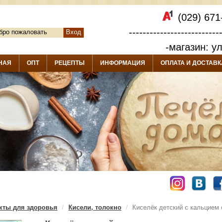
(029) 671
--------------------------
бро пожаловать
Вход
-магазин: у
НАЯ
ОПТ
РЕЦЕПТЫ
ИНФОРМАЦИЯ
ОПЛАТА И ДОСТАВК
кты для здоровья
Кисели, толокно
Киселёк детский с кальцием с