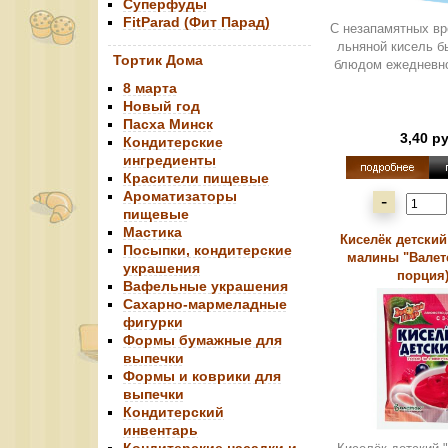
Суперфуды
FitParad (Фит Парад)
С незапамятных вр
льняной кисель 
Тортик Дома
блюдом ежедневно
8 марта
Новый год
Пасха Минск
3,40 р
Кондитерские
ингредиенты
Красители пищевые
Ароматизаторы
-
пищевые
Мастика
Киселёк детский
Посыпки, кондитерские
малины "Валетек
украшения
порция).
Вафельные украшения
Сахарно-мармеладные
фигурки
Формы бумажные для
выпечки
Формы и коврики для
выпечки
Кондитерский
инвентарь