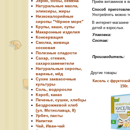
Зерно, бобы, семена
Приём витаминов в в
Натуральные масла,
Способ приготовле
эликсиры, жиры
Употреблять можно 
Низкокалорийные
сиропы "Чёрное море"
В интернет-магазине
Крупы, каши, супы
детей и взрослых.
Макаронные изделия
Упаковка:
Консервация
Сост
Смолка, живица
сосновая
Полезные сладости
Производитель:
Сахар, стевия,
сахарозаменители
Натуральные сиропы,
Другие товары:
варенье, мёд
Сухие заквасочные
Кисель с фруктозо
культуры
150г.
Соль, водоросли
Кэроб, какао
Печенье, сушки, хлебцы
Бездрожжевой хлеб
(ул. Мстиславца, 8)
Урбеч, пасты
Напитки
Чай, Иван-чай