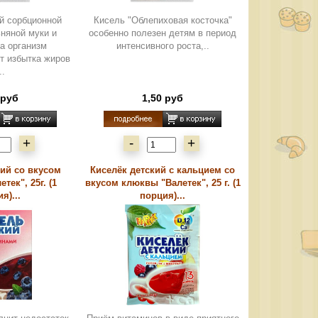
й сорбционной
Кисель "Облепиховая косточка"
ьняной муки и
особенно полезен детям в период
а организм
интенсивного роста,..
т избытка жиров
..
 руб
1,50 руб
+
-
+
кий со вкусом
Киселёк детский с кальцием со
тек", 25г. (1
вкусом клюквы "Валетек", 25 г. (1
я)...
порция)...