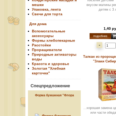
Кондитерские насадки и
Киселёк детский 
мешки
вкусом малины ре
Упаковка, лента
детям с 3 л
Свечи для торта
Для дома
1,40 р
Вспомогательные
аксессуары
Формы хлебопекарные
-
Расстойки
Проращиватели
Природные активаторы
Талкан из пророще
воды
"Злаки Сибири
Красота и здоровье
Золотая "Хлебная
карточка"
Спецпредложение
Форма бумажная "Флора
синяя", 124*90
...хорошая замена ц
или части обеда