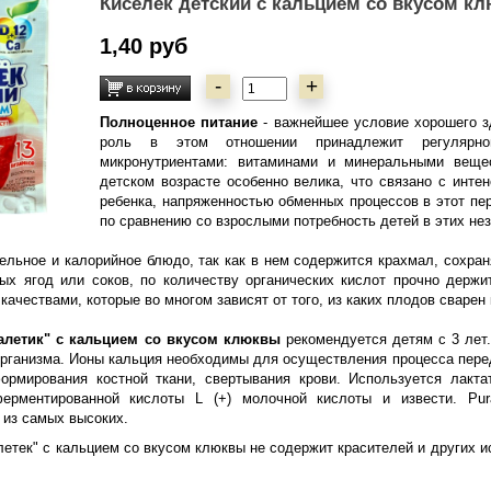
Киселёк детский с кальцием со вкусом клю
1,40 руб
-
+
Полноценное питание
- важнейшее условие хорошего зд
роль в этом отношении принадлежит регулярно
микронутриентами: витаминами и минеральными веще
детском возрасте особенно велика, что связано с инте
ребенка, напряженностью обменных процессов в этот пе
по сравнению со взрослыми потребность детей в этих н
тельное и калорийное блюдо, так как в нем содержится крахмал, сохр
ых ягод или соков, по количеству органических кислот прочно держи
ачествами, которые во многом зависят от того, из каких плодов сварен 
Валетик" с кальцием со вкусом клюквы
рекомендуется детям с 3 лет.
организма. Ионы кальция необходимы для осуществления процесса пер
рмирования костной ткани, свертывания крови. Используется лактат 
ерментированной кислоты L (+) молочной кислоты и извести. Pura
 из самых высоких.
летек" с кальцием со вкусом клюквы не содержит красителей и других 