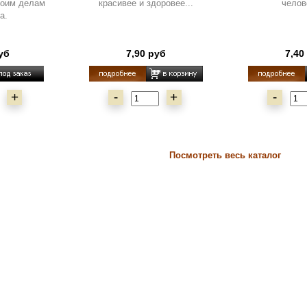
воим делам
красивее и здоровее...
челов
а.
уб
7,90 руб
7,40
+
-
+
-
Посмотреть весь каталог