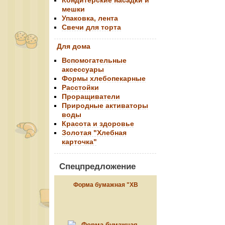
Кондитерские насадки и
мешки
Упаковка, лента
Свечи для торта
Для дома
Вспомогательные
аксессуары
Формы хлебопекарные
Расстойки
Проращиватели
Природные активаторы
воды
Красота и здоровье
Золотая "Хлебная
карточка"
Спецпредложение
Форма бумажная "ХВ
красная", 134*90