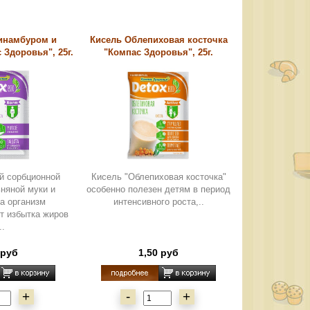
пинамбуром и
Кисель Облепиховая косточка
 Здоровья", 25г.
"Компас Здоровья", 25г.
й сорбционной
Кисель "Облепиховая косточка"
ьняной муки и
особенно полезен детям в период
а организм
интенсивного роста,..
т избытка жиров
..
 руб
1,50 руб
+
-
+