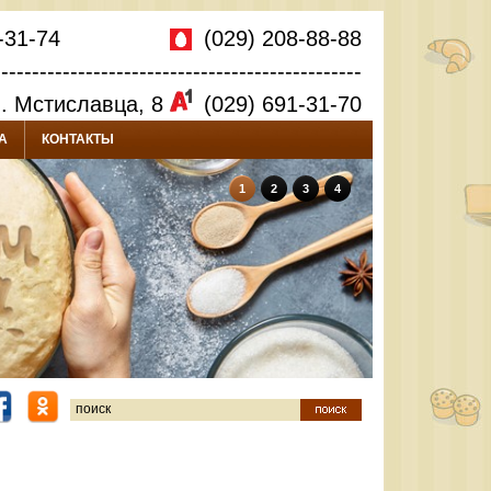
-31-74
(029) 208-88-88
------------------------------------------------
л. Мстиславца, 8
(029) 691-31-70
А
КОНТАКТЫ
1
2
3
4