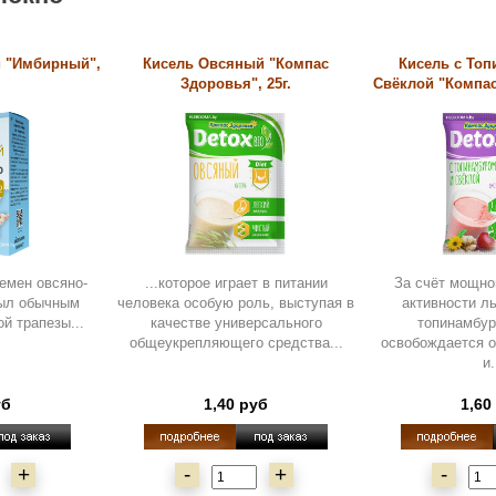
й "Имбирный",
Кисель Овсяный "Компас
Кисель с То
Здоровья", 25г.
Свёклой "Компас
емен овсяно-
...которое играет в питании
За счёт мощно
был обычным
человека особую роль, выступая в
активности л
й трапезы...
качестве универсального
топинамбур
общеукрепляющего средства...
освобождается о
и.
уб
1,40 руб
1,60
+
-
+
-