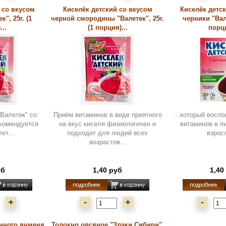
 со вкусом
Киселёк детский со вкусом
Киселёк детс
", 25г. (1
черной смородины "Валетек", 25г.
черники "Вале
..
(1 порция)...
порци
"Валетек" со
Приём витаминов в виде приятного
...который восп
комендуется
на вкус киселя физиологичен и
витаминов в п
ет...
подходит для людей всех
взрос
возрастов...
уб
1,40 руб
1,40
+
-
+
-
нного ячменя
Толокно овсяное "Злаки Сибири",