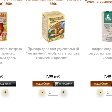
Толокно овсяное
", 500г.
350г.
елого завтрака
Природа дала нам удивительный
...которое сод
 занятого,
"инструмент", чтобы стать моложе,
ресурс пользы
воим делам
красивее и здоровее...
челов
а.
уб
7,90 руб
7,40
+
-
+
-