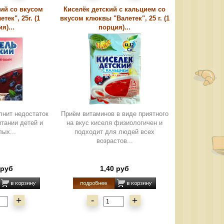
кий со вкусом
Киселёк детский с кальцием со
тек", 25г. (1
вкусом клюквы "Валетек", 25 г. (1
я)...
порция)...
олнит недостаток
Приём витаминов в виде приятного
итании детей и
на вкус киселя физиологичен и
лых...
подходит для людей всех
возрастов...
 руб
1,40 руб
+
-
+