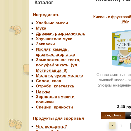
Каталог
Ингредиенты
Кисель с фруктозо
150г.
Хлебные смеси
Мука
Дрожжи, разрыхлитель
Улучшители муки
Закваски
Изолят, камедь,
крахмал, агар-агар
Замороженное тесто,
полуфабрикаты (ул.
Мстиславца, 8)
С незапамятных вр
Молоко, сухое молоко
льняной кисель 
Солод, квас
блюдом ежедневно
Отруби, клетчатка
Патока
Зерновые смеси и
посыпки
3,40 р
Специи, пряности
Продукты для здоровья
-
Что подарить?