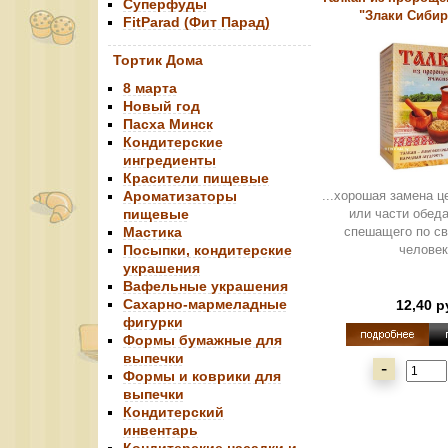
Суперфуды
"Злаки Сибири
FitParad (Фит Парад)
Тортик Дома
8 марта
Новый год
Пасха Минск
Кондитерские
ингредиенты
Красители пищевые
Ароматизаторы
...хорошая замена ц
пищевые
или части обеда
Мастика
спешащего по с
Посыпки, кондитерские
человек
украшения
Вафельные украшения
Сахарно-мармеладные
12,40 р
фигурки
Формы бумажные для
выпечки
-
Формы и коврики для
выпечки
Кондитерский
инвентарь