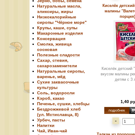
Зерно, бобы, семена
Киселёк детский
Натуральные масла,
малины "Валетек
эликсиры, жиры
порция).
Низкокалорийные
сиропы "Чёрное море"
Крупы, каши, супы
Макаронные изделия
Консервация
Смолка, живица
сосновая
Полезные сладости
Сахар, стевия,
сахарозаменители
Киселёк детский 
Натуральные сиропы,
вкусом малины ре
варенье, мёд
детям с 3 л
Сухие заквасочные
культуры
Соль, водоросли
Кэроб, какао
1,40 р
Печенье, сушки, хлебцы
Бездрожжевой хлеб
(ул. Мстиславца, 8)
Урбеч, пасты
-
Напитки
Чай, Иван-чай
Талкан из пророще