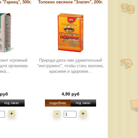
 "Гарнец", 500г.
Толокно овсяное "Златич", 200г.
ержит огромный
Природа дала нам удивительный
 для организма
"инструмент", чтобы стать моложе,
ека...
красивее и здоровее...
 руб
4,90 руб
+
-
+