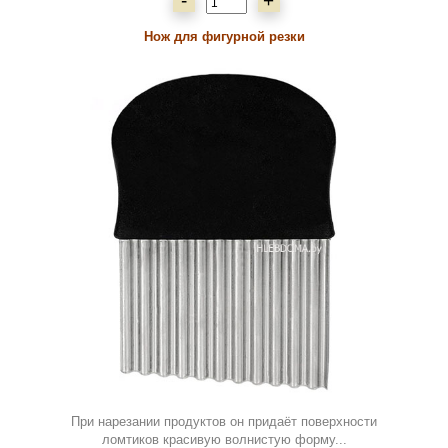
-
+
Нож для фигурной резки
При нарезании продуктов он придаёт поверхности
ломтиков красивую волнистую форму...