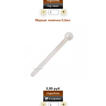
-
+
Мерная ложечка 0,2мл.
0,90 руб
-
+