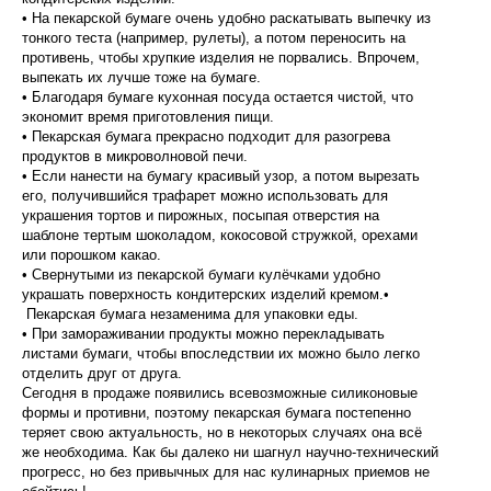
• На пекарской бумаге очень удобно раскатывать выпечку из
тонкого теста (например, рулеты), а потом переносить на
противень, чтобы хрупкие изделия не порвались. Впрочем,
выпекать их лучше тоже на бумаге.
• Благодаря бумаге кухонная посуда остается чистой, что
экономит время приготовления пищи.
• Пекарская бумага прекрасно подходит для разогрева
продуктов в микроволновой печи.
• Если нанести на бумагу красивый узор, а потом вырезать
его, получившийся трафарет можно использовать для
украшения тортов и пирожных, посыпая отверстия на
шаблоне тертым шоколадом, кокосовой стружкой, орехами
или порошком какао.
• Свернутыми из пекарской бумаги кулёчками удобно
украшать поверхность кондитерских изделий кремом.•
Пекарская бумага незаменима для упаковки еды.
• При замораживании продукты можно перекладывать
листами бумаги, чтобы впоследствии их можно было легко
отделить друг от друга.
Сегодня в продаже появились всевозможные силиконовые
формы и противни, поэтому пекарская бумага постепенно
теряет свою актуальность, но в некоторых случаях она всё
же необходима. Как бы далеко ни шагнул научно-технический
прогресс, но без привычных для нас кулинарных приемов не