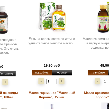
Есть на белом свете по истине
Масло из семян 
тиноидов в
удивительное женское масло...
в первую очер
ле Премиум
содержание 
%. Это очень
атель...
19,90 руб
48,9
уб
-
+
-
+
ей пшеницы
Масло горчичное "Масляный
Масло арахисо
", 100мл.
Король", 350мл.
Король"