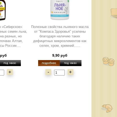
о «Сибирское»
Полезные свойства льняного масла
рных семян льна,
от "Компаса Здоровья" усилены
на разных, но
благодаря наличию таких
 почвах Алтая,
дефицитных микроэлементов как
сы России....
селен, хром, кремний......
 руб
9,90 руб
+
-
+