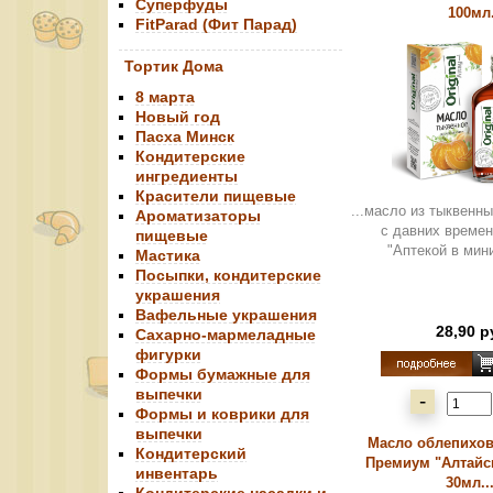
Суперфуды
100мл
FitParad (Фит Парад)
Тортик Дома
8 марта
Новый год
Пасха Минск
Кондитерские
ингредиенты
Красители пищевые
...масло из тыквенн
Ароматизаторы
с давних време
пищевые
"Аптекой в мини
Мастика
Посыпки, кондитерские
украшения
Вафельные украшения
28,90 р
Сахарно-мармеладные
фигурки
Формы бумажные для
выпечки
-
Формы и коврики для
выпечки
Масло облепихов
Кондитерский
Премиум "Алтайск
инвентарь
30мл...