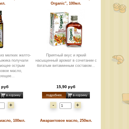
мл.
Organic", 100мл.
 из мелких желто-
Приятный вкус и яркий
рыжика получали
насыщенный аромат в сочетании с
дающее острым
богатым витаминным составом...
ковое масло,
ующее...
0 руб
15,90 руб
+
-
+
масло, 100мл.
Амарантовое масло, 250мл.