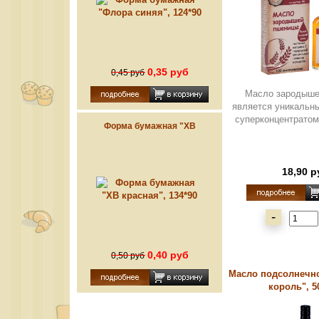
0,35 руб
0,45 руб
Масло зародыше
является уникальн
суперконцентратом
Форма бумажная "ХВ
красная", 134*90
18,90 р
-
0,40 руб
0,50 руб
Масло подсолнечн
король", 5