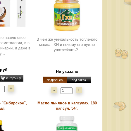
ло нашло свое
В чем же уникальность топленого
осметологии, и в
масла ГХИ и почему его нужно
линарии, и даже в
употреблять?..
...
 руб
Не указано
+
-
+
 "Сибирское",
Масло льняное в капсулах, 180
мл.
капсул, 54г.