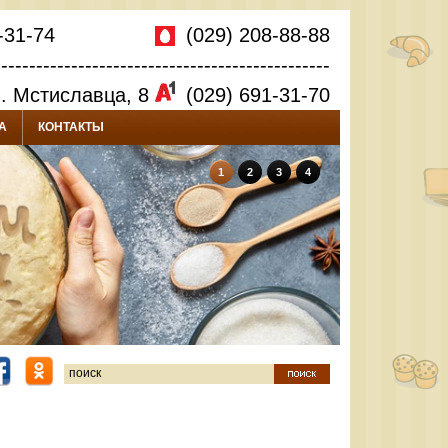
-31-74
(029) 208-88-88
------------------------------------------------
л. Мстиславца, 8
(029) 691-31-70
А
КОНТАКТЫ
1
2
3
4