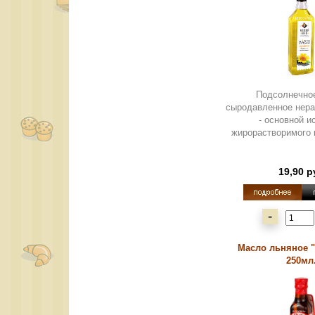
Подсолнечно
сыродавленное нер
- основной и
жирорастворимого 
19,90 р
-
Масло льняное "
250мл