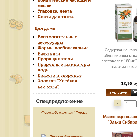
Кондитерские насадки и
мешки
Упаковка, лента
Свечи для торта
Для дома
Вспомогательные
аксессуары
Формы хлебопекарные
Содержание каро
Расстойки
облепиховом мас
Проращиватели
составляет 180мг/
Природные активаторы
высокий показ
воды
Красота и здоровье
Золотая "Хлебная
12,90 р
карточка"
Спецпредложение
-
Форма бумажная "Флора
Масло зародыш
синяя", 124*90
"Злаки Сибири