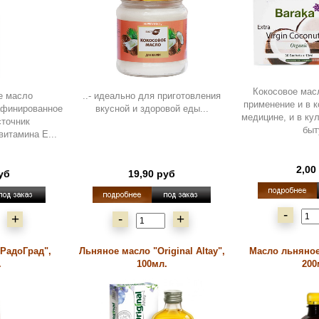
Кокосовое мас
е масло
..- идеально для приготовления
применение и в к
афинированное
вкусной и здоровой еды...
медицине, и в ку
сточник
быту
витамина Е...
2,00
уб
19,90 руб
-
+
-
+
РадоГрад",
Льняное масло "Original Altay",
Масло льняное
.
100мл.
200