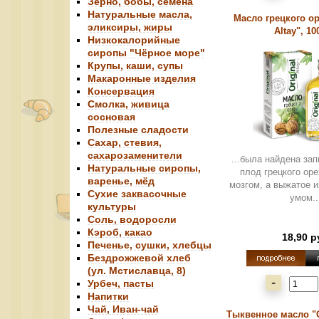
Зерно, бобы, семена
Натуральные масла,
Масло грецкого ор
эликсиры, жиры
Altay", 10
Низкокалорийные
сиропы "Чёрное море"
Крупы, каши, супы
Макаронные изделия
Консервация
Смолка, живица
сосновая
Полезные сладости
Сахар, стевия,
сахарозаменители
...была найдена зап
Натуральные сиропы,
плод грецкого ор
варенье, мёд
мозгом, а выжатое и
Сухие заквасочные
умом..
культуры
Соль, водоросли
Кэроб, какао
18,90 р
Печенье, сушки, хлебцы
Бездрожжевой хлеб
(ул. Мстиславца, 8)
-
Урбеч, пасты
Напитки
Чай, Иван-чай
Тыквенное масло "Or