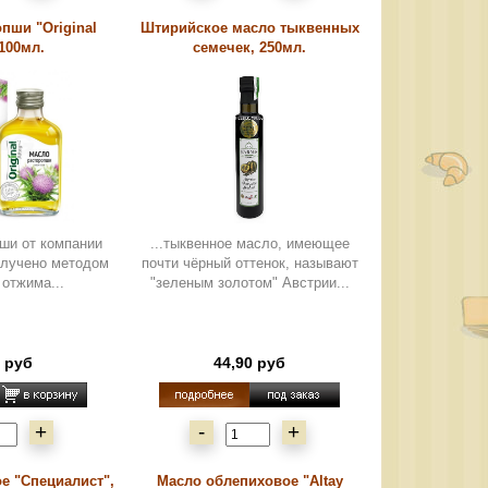
пши "Original
Штирийское масло тыквенных
 100мл.
семечек, 250мл.
ши от компании
...тыквенное масло, имеющее
 получено методом
почти чёрный оттенок, называют
 отжима...
"зеленым золотом" Австрии...
0 руб
44,90 руб
+
-
+
е "Специалист",
Масло облепиховое "Altay