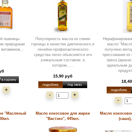
й пшеницы
Популярность масла из семян
Нерафинирован
ым природным
горчицы в качестве диетического и
масло "Масл
 витаминов,..
лечебно-профилактического
получено мето
средства легко объясняется его
прессования из
уникальным составом, в
ореха (арахис
котором......
идеальным д
продукто
уб
15,90 руб
18,4
+
-
+
-
ое "Масляный
Масло кокосовое для жарки
Масло кокосовое
00мл.
"Вастэко", 445мл.
(саше)