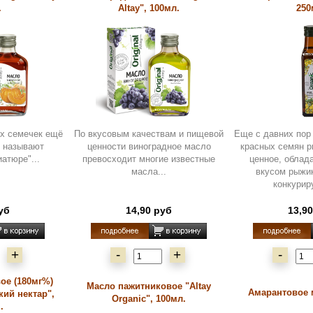
.
Altay", 100мл.
250
ых семечек ещё
По вкусовым качествам и пищевой
Еще с давних пор
н называют
ценности виноградное масло
красных семян 
атюре"...
превосходит многие известные
ценное, обла
масла...
вкусом рыжи
конкурир
уб
14,90 руб
13,9
+
-
+
-
ое (180мг%)
Масло пажитниковое "Altay
Амарантовое 
ий нектар",
Organic", 100мл.
.