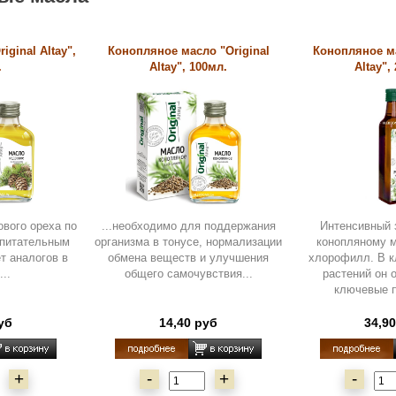
iginal Altay",
Конопляное масло "Original
Конопляное ма
.
Altay", 100мл.
Altay",
ового ореха по
...необходимо для поддержания
Интенсивный 
 питательным
организма в тонусе, нормализации
конопляному 
т аналогов в
обмена веществ и улучшения
хлорофилл. В к
..
общего самочувствия...
растений он 
ключевые п
уб
14,40 руб
34,9
+
-
+
-