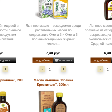
й пищевой и
Льняное масло – рекордсмен среди
Льняное масл
ности льняное
растительных масел по
получено из отбо
 продуктом
содержанию Омега 3 и Омега 6
вызревающих 
 питания...
полиненасыщенных жирных
экологических
кислот...
Средней поло
уб
7,40 руб
6,40
+
-
+
-
рковное", 200
Масло льняное "Иоанна
Крестителя", 200мл.