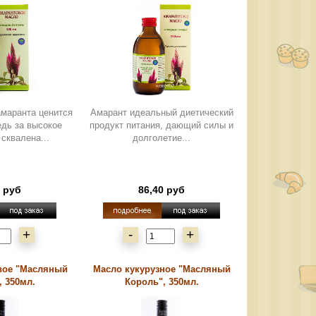
амаранта ценится
Амарант идеальный диетический
едь за высокое
продукт питания, дающий силы и
сквалена...
долголетие...
0 руб
86,40 руб
+
-
+
вое "Масляный
Масло кукурузное "Масляный
, 350мл.
Король", 350мл.