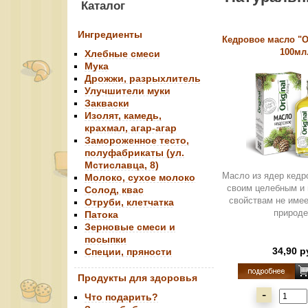
Каталог
Ингредиенты
Кедровое масло "Or
100мл
Хлебные смеси
Мука
Дрожжи, разрыхлитель
Улучшители муки
Закваски
Изолят, камедь,
крахмал, агар-агар
Замороженное тесто,
полуфабрикаты (ул.
Мстиславца, 8)
Масло из ядер кедр
Молоко, сухое молоко
своим целебным и
Солод, квас
свойствам не имее
Отруби, клетчатка
природе.
Патока
Зерновые смеси и
посыпки
34,90 р
Специи, пряности
Продукты для здоровья
-
Что подарить?