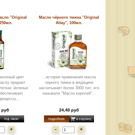
сло "Original
Масло чёрного тмина "Original
 250мл.
Altay", 100мл.
зеленый цвет
...история применения масла
маслу придает
чёрного тмина в медицине
летках зеленых
насчитывает более 3000 лет, его
обеспечивает
называли "Масло королей"...
роцессы...
0 руб
24,40 руб
+
-
+