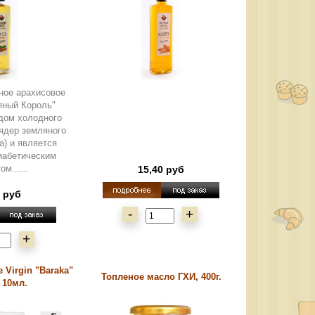
ное арахисовое
яный Король"
дом холодного
 ядер земляного
а) и является
иабетическим
м......
15,40 руб
0 руб
-
+
+
 Virgin "Baraka"
Топленое масло ГХИ, 400г.
, 10мл.