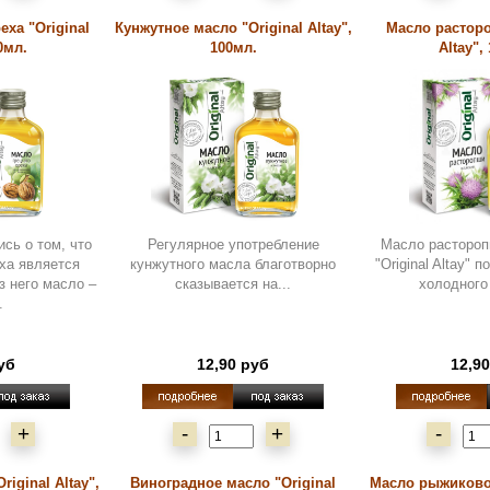
еха "Original
Кунжутное масло "Original Altay",
Масло расторо
0мл.
100мл.
Altay",
ись о том, что
Регулярное употребление
Масло растороп
еха является
кунжутного масла благотворно
"Original Altay"
з него масло –
сказывается на...
холодного
.
уб
12,90 руб
12,9
+
-
+
-
iginal Altay",
Виноградное масло "Original
Масло рыжиково