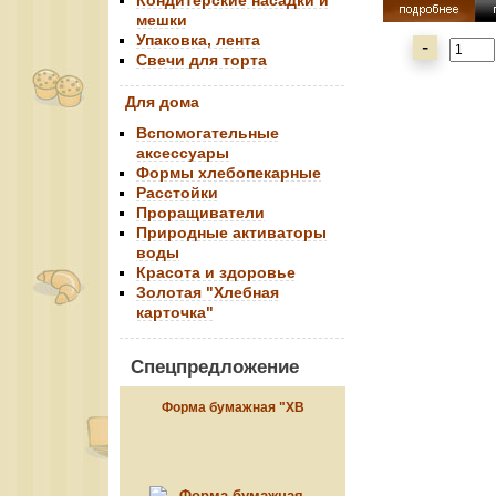
Кондитерские насадки и
мешки
Упаковка, лента
-
Свечи для торта
Для дома
Вспомогательные
аксессуары
Формы хлебопекарные
Расстойки
Проращиватели
Природные активаторы
воды
Красота и здоровье
Золотая "Хлебная
карточка"
Спецпредложение
Форма бумажная "ХВ
красная", 134*90