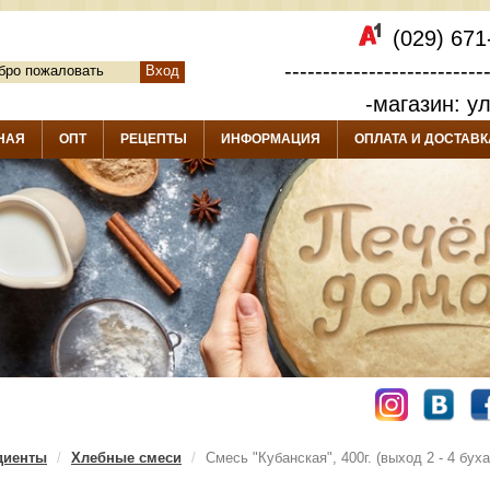
(029) 671
--------------------------
бро пожаловать
Вход
-магазин: у
НАЯ
ОПТ
РЕЦЕПТЫ
ИНФОРМАЦИЯ
ОПЛАТА И ДОСТАВК
диенты
Хлебные смеси
Смесь "Кубанская", 400г. (выход 2 - 4 буха