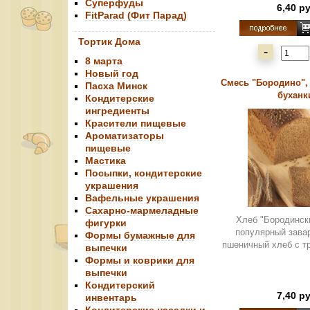
Суперфуды
6,40 р
FitParad (Фит Парад)
Тортик Дома
-
8 марта
Новый год
Смесь "Бородино", 
Пасха Минск
буханк
Кондитерские
ингредиенты
Красители пищевые
Ароматизаторы
пищевые
Мастика
Посыпки, кондитерские
украшения
Вафельные украшения
Сахарно-мармеладные
Хлеб "Бородинск
фигурки
популярный зава
Формы бумажные для
пшеничный хлеб с т
выпечки
Формы и коврики для
выпечки
Кондитерский
7,40 р
инвентарь