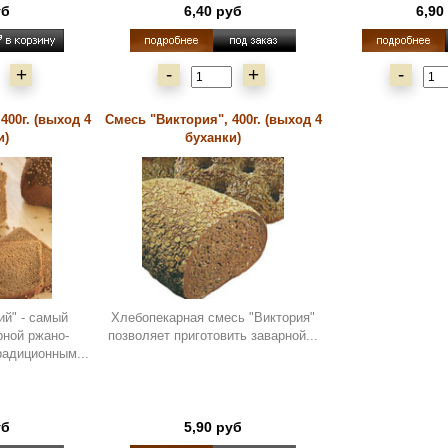
уб
6,40 руб
6,90
+
-
+
-
400г. (выход 4
Смесь "Виктория", 400г. (выход 4
и)
буханки)
ий" - самый
Хлебопекарная смесь "Виктория"
рной ржано-
позволяет приготовить заварной...
радиционным...
уб
5,90 руб