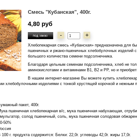
Смесь "Кубанская", 400г.
4,80 руб
-
+
Хлебопекарная смесь «Кубанская» предназначена для бы
пшеничных и ржано-пшеничных хлебобулочных изделий с 
большого количества семени подсолнечника.
Благодаря цельным семенам подсолнечника, хлеб не то
аминокислотами и витаминами В1, В2 и РР, но и приобре
В нашем интернет-магазине Вы можете купить хлебопека
ми хлебобулочными изделиями с тонкой хрустящей корочкой и нежным 
умажный пакет, 400г.
ука пшеничная хлебопекарная в/с, мука пшеничная набухающая, отруби
мульгатор, солод пшеничный, соль, мука пшеничная солодовая обжарен
20-50%
Россия
 100 г. продукта содержится: Белки: 22,0г. углеводы 42,0г. жиры 17,0г.