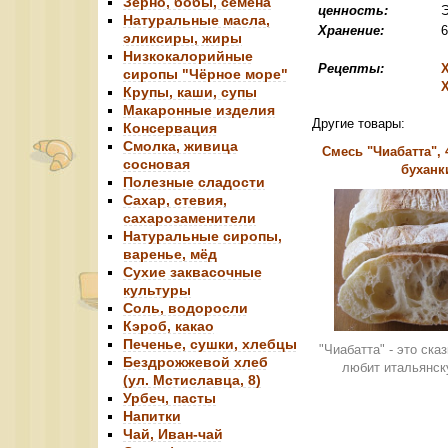
Зерно, бобы, семена
ценность:
Э
Натуральные масла,
Хранение:
эликсиры, жиры
Низкокалорийные
Рецепты:
сиропы "Чёрное море"
Крупы, каши, супы
Макаронные изделия
Другие товары:
Консервация
Смолка, живица
Смесь "Чиабатта", 
сосновая
буханк
Полезные сладости
Сахар, стевия,
сахарозаменители
Натуральные сиропы,
варенье, мёд
Сухие заквасочные
культуры
Соль, водоросли
Кэроб, какао
Печенье, сушки, хлебцы
"Чиабатта" - это сказ
Бездрожжевой хлеб
любит итальянск
(ул. Мстиславца, 8)
Урбеч, пасты
Напитки
Чай, Иван-чай