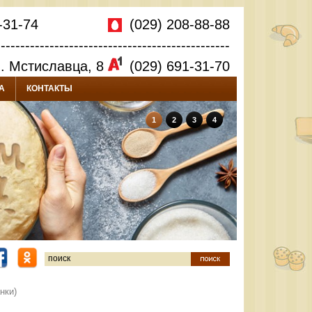
-31-74
(029) 208-88-88
------------------------------------------------
л. Мстиславца, 8
(029) 691-31-70
А
КОНТАКТЫ
1
2
3
4
нки)