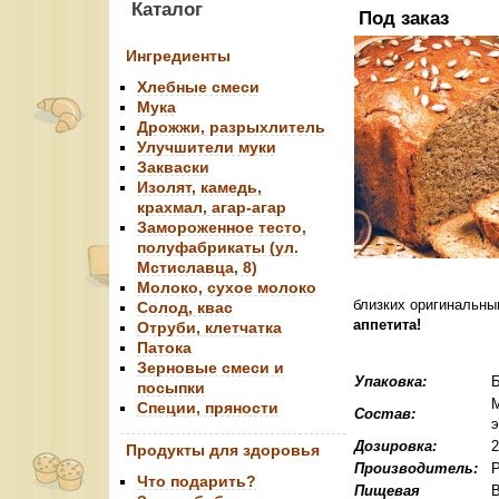
Каталог
Под заказ
Ингредиенты
Хлебные смеси
Мука
Дрожжи, разрыхлитель
Улучшители муки
Закваски
Изолят, камедь,
крахмал, агар-агар
Замороженное тесто,
полуфабрикаты (ул.
Мстиславца, 8)
Молоко, сухое молоко
близких оригинальны
Солод, квас
аппетита!
Отруби, клетчатка
Патока
Зерновые смеси и
Упаковка:
Б
посыпки
М
Специи, пряности
Состав:
э
Дозировка:
Продукты для здоровья
Производитель:
Что подарить?
Пищевая
В