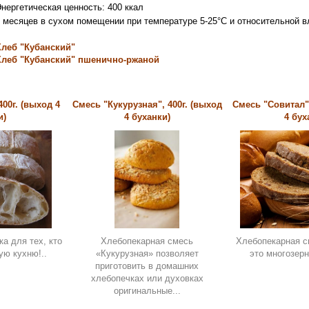
нергетическая ценность: 400 ккал
6 месяцев в сухом помещении при температуре 5-25°С и относител
Хлеб "Кубанский"
Хлеб "Кубанский" пшенично-ржаной
400г. (выход 4
Смесь "Кукурузная", 400г. (выход
Смесь "Совитал",
и)
4 буханки)
4 бух
ка для тех, кто
Хлебопекарная смесь
Хлебопекарная с
ую кухню!..
«Кукурузная» позволяет
это многозерн
приготовить в домашних
хлебопечках или духовках
оригинальные...