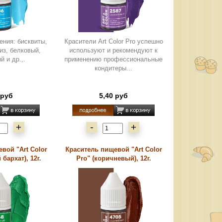
ения: бисквиты,
Красители Art Color Pro успешно
из, белковый,
используют и рекомендуют к
й и др.,.
применению профессиональные
кондитеры...
 руб
5,40 руб
+
-
+
вой "Art Color
Краситель пищевой "Art Color
 бархат), 12г.
Pro" (коричневый), 12г.