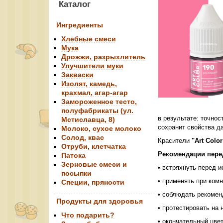
Каталог
Ингредиенты
Хлебные смеси
Мука
Дрожжи, разрыхлитель
Улучшители муки
Закваски
Изолят, камедь,
крахмал, агар-агар
Замороженное тесто,
полуфабрикаты (ул.
в результате: точнос
Мстиславца, 8)
сохранит свойства да
Молоко, сухое молоко
Солод, квас
Красители
"Art Color
Отруби, клетчатка
Рекомендации пере
Патока
Зерновые смеси и
• встряхнуть перед 
посыпки
• применять при ком
Специи, пряности
• соблюдать рекоме
Продукты для здоровья
• протестировать на
Что подарить?
• окончательный цве