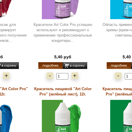
осик для
Красители Art Color Pro успешно
Область примен
ормирует
используют и рекомендуют к
кремы (крем-ч
ного получения
применению профессиональные
сметанны
нков...
кондитеры...
уб
5,40 руб
5,40
+
-
+
-
Art Color Pro"
Краситель пищевой "Art Color
Краситель пище
12г.
Pro" (зелёный лист), 12г.
Pro" (зелёный