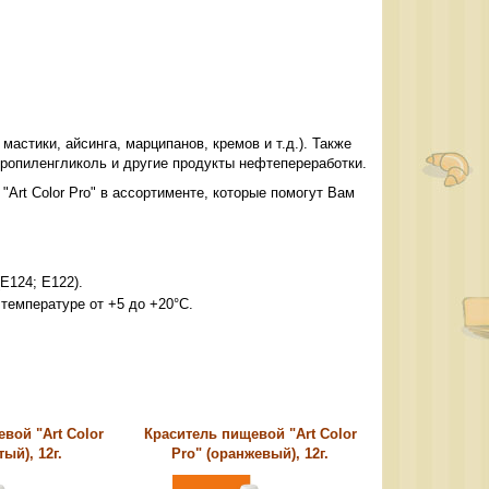
астики, айсинга, марципанов, кремов и т.д.). Также
 пропиленгликоль и другие продукты нефтепереработки.
Art Color Pro" в ассортименте, которые помогут Вам
Е124; Е122).
 температуре от +5 до +20°С.
вой "Art Color
Краситель пищевой "Art Color
тый), 12г.
Pro" (оранжевый), 12г.