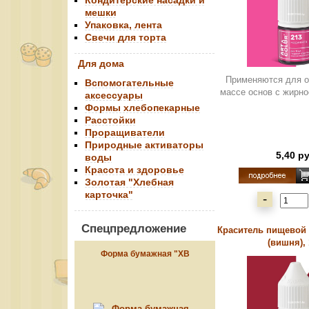
Кондитерские насадки и
мешки
Упаковка, лента
Свечи для торта
Для дома
Применяются для о
Вспомогательные
массе основ с жирно
аксессуары
Формы хлебопекарные
Расстойки
Проращиватели
Природные активаторы
5,40 р
воды
Красота и здоровье
Золотая "Хлебная
карточка"
-
Спецпредложение
Краситель пищевой "
(вишня), 
Форма бумажная "ХВ
красная", 134*90