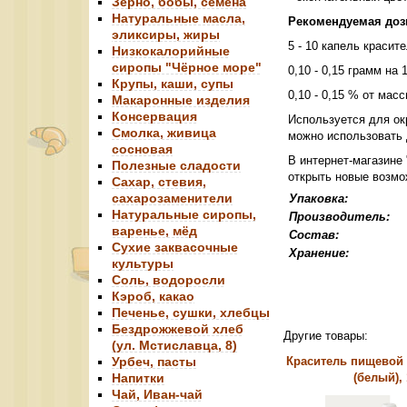
Зерно, бобы, семена
Натуральные масла,
Рекомендуемая доз
эликсиры, жиры
5 - 10 капель красит
Низкокалорийные
сиропы "Чёрное море"
0,10 - 0,15 грамм на
Крупы, каши, супы
0,10 - 0,15 % от мас
Макаронные изделия
Консервация
Используется для окр
Смолка, живица
можно использовать 
сосновая
В интернет-магазине
Полезные сладости
открыть новые возм
Сахар, стевия,
сахарозаменители
Упаковка:
Натуральные сиропы,
Производитель:
варенье, мёд
Состав:
Сухие заквасочные
Хранение:
культуры
Соль, водоросли
Кэроб, какао
Печенье, сушки, хлебцы
Бездрожжевой хлеб
Другие товары:
(ул. Мстиславца, 8)
Урбеч, пасты
Краситель пищевой "
Напитки
(белый), 
Чай, Иван-чай