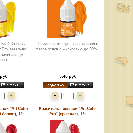
телей базовых
Применяются для окрашивания в
or Pro идеально
массе основ с жирностью до 50%...
я начинающих
ров...
 руб
5,40 руб
+
-
+
вой "Art Color
Краситель пищевой "Art Color
 бархат), 12г.
Pro" (красный), 12г.