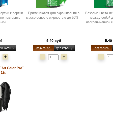
партии к партии
Применяются для окрашивания в
Базовые цвета л
тно повторить
массе основ с жирностью до 50%...
между собой 
нки,..
неограниченной г
уб
5,40 руб
5,40
+
-
+
-
Art Color Pro"
12г.