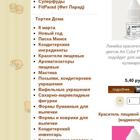
Суперфуды
FitParad (Фит Парад)
Тортик Дома
8 марта
Новый год
Пасха Минск
Кондитерские
Линейка красите
ингредиенты
цветов Art Color 
Красители пищевые
подойдет для н
Ароматизаторы
кулинаров
пищевые
Мастика
Посыпки, кондитерские
5,40 р
украшения
Вафельные украшения
Сахарно-мармеладные
-
фигурки
Формы бумажные для
выпечки
Краситель пищевой "
Формы и коврики для
(маджента),
выпечки
Кондитерский
инвентарь