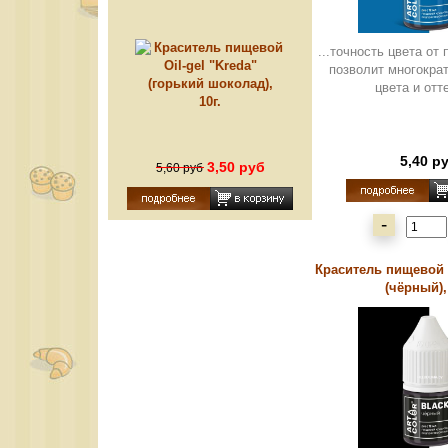
"Kreda" (горький шоколад),
10г.
...точность цвета от 
позволит многокра
цвета и отте
5,40 р
3,50 руб
5,60 руб
-
Краситель пищевой "
(чёрный), 