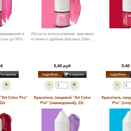
крашивания в
Лёгкость использования, красивые
стью до 50%...
оттенки и удобная фасовка 12мл...
уб
5,40 руб
5,40
+
-
+
-
Art Color Pro"
Краситель пищевой "Art Color
Краситель пище
12г.
Pro" (лавандовый), 12г.
Pro" (голу