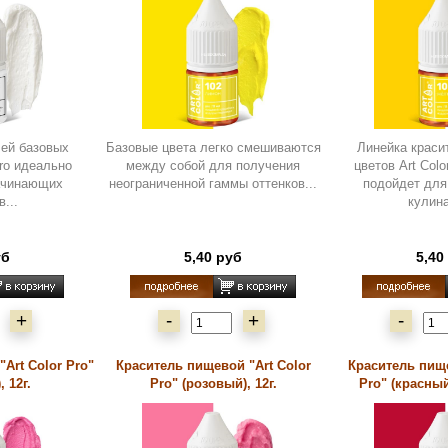
лей базовых
Базовые цвета легко смешиваются
Линейка краси
Pro идеально
между собой для получения
цветов Art Col
ачинающих
неограниченной гаммы оттенков...
подойдет дл
...
кулина
уб
5,40 руб
5,40
+
-
+
-
Art Color Pro"
Краситель пищевой "Art Color
Краситель пище
 12г.
Pro" (розовый), 12г.
Pro" (красный