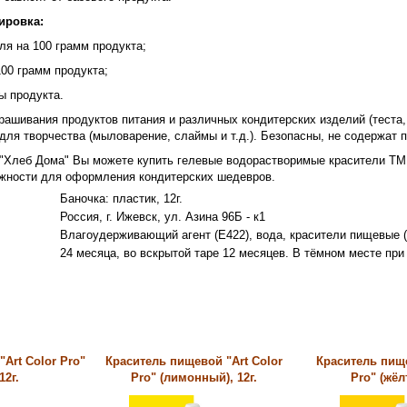
ировка:
еля на 100 грамм продукта;
 100 грамм продукта;
сы продукта.
ашивания продуктов питания и различных кондитерских изделий (теста, м
для творчества (мыловарение, слаймы и т.д.). Безопасны, не содержат
 "Хлеб Дома" Вы можете купить гелевые водорастворимые красители ТМ "
ожности для оформления кондитерских шедевров.
Баночка: пластик, 12г.
Россия, г. Ижевск, ул. Азина 96Б - к1
Влагоудерживающий агент (Е422), вода, красители пищевые (
24 месяца, во вскрытой таре 12 месяцев. В тёмном месте при
Art Color Pro"
Краситель пищевой "Art Color
Краситель пище
12г.
Pro" (лимонный), 12г.
Pro" (жёл