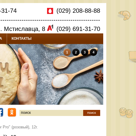
-31-74
(029) 208-88-88
------------------------------------------------
л. Мстиславца, 8
(029) 691-31-70
А
КОНТАКТЫ
1
2
3
4
 Pro" (розовый), 12г.