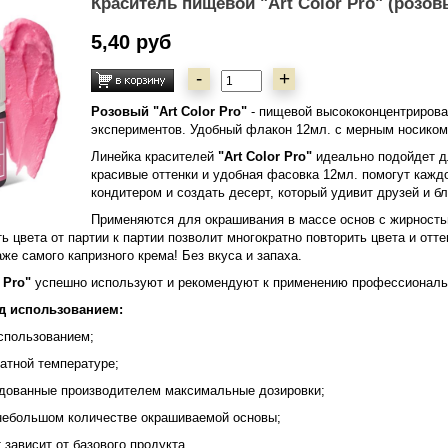
Краситель пищевой "Art Color Pro" (розовы
5,40 руб
-
+
Розовый "Art Color Pro"
- пищевой высококонцентрирова
экспериментов. Удобный флакон 12мл. с мерным носиком 
Линейка красителей
"Art Color Pro"
идеально подойдет д
красивые оттенки и удобная фасовка 12мл. помогут каж
кондитером и создать десерт, который удивит друзей и бл
Применяются для окрашивания в массе основ с жирност
ть цвета от партии к партии позволит многократно повторить цвета и отт
же самого капризного крема! Без вкуса и запаха.
 Pro"
успешно используют и рекомендуют к применению профессионал
д использованием:
использованием;
натной температуре;
ндованные производителем максимальные дозировки;
 небольшом количестве окрашиваемой основы;
т зависит от базового продукта.