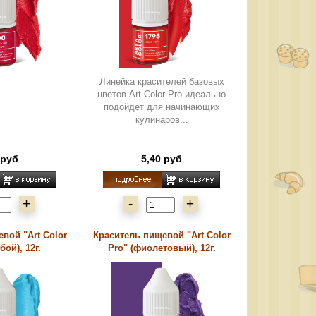
Линейка красителей базовых
цветов Art Color Pro идеально
подойдет для начинающих
кулинаров...
 руб
5,40 руб
+
-
+
вой "Art Color
Краситель пищевой "Art Color
бой), 12г.
Pro" (фиолетовый), 12г.