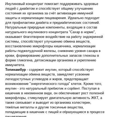
Инулиновый концентрат помогает поддерживать здоровье
людей с диабетом и способствует общему улучшению
состояния их организма за счёт активизации иммунной
защиты и нормализации пищеварения. Идеально подходит
для профилактики диабета и предиабетических состояний.
Натуральные природные компоненты, входящие в состав
натурального инулинового концентрата "Сахар в норме",
оказывают благотворное воздействие на работу эндокринной
системы, способствуют улучшению обмена веществ,
восстановлению микрофлоры кишечника, нормализации
работы поджелудочной железы, снижению уровня сахара в
крови, формированию дополнительных запасов глюкозы в
форме гликогена, детоксикации организма и укреплению
иммунитета.
Топинамбур
- содержит инулин, который способствует
нормализации обмена веществ, замедляет усвоение
легкодоступных углеводов и жиров, предотвращает
возникновение "энергетического голода" клеток. Кроме того,
инулин - это натуральный пребиотик и сорбент. Поступая в
кишечник в неизменном виде, он обеспечивает рост полезной
микрофлоры, стимулирует двигательную активность ЖКТ, а
также связывает и выводит из организма холестерин,
тяжёлые металлы и другие токсичные вещества,
попадающие в кишечник с пищей и образующиеся в процессе
пищеварения.