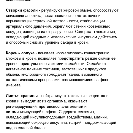
Створки фасоли
- регулируют жировой обмен, способствуют
снижению аппетита, восстановлению клеток печени,
нормализации сердечной деятельности, стабилизации
артериального давления. Укрепляют стенки кровеносных
сосудов, защищая их от разрушения. Содержат глюкокинин,
обладающий сходным с человеческим инсулином действием
и способный снизить уровень сахара в крови.
Корень лопуха
- помогает нормализовать концентрацию
глюкозы в крови, позволяет предотвратить резкие скачки её
уровня, приступы гипогликемии и слабости. Ослабляет
негативное влияние токсинов, застоявшихся продуктов
обмена, кислородного голодания тканей, вызванного
патологическими процессами, развивающимися на фоне
диабета.
Листья крапивы
- нейтрализуют токсичные вещества в
крови и выводят их из организма, оказывают
регенерирующий, противовоспалительный и
витаминизирующий эффект. Содержат секретин,
обладающий инсулиноподобным воздействием, магний,
повышающий секрецию инсулина, натрий, поддерживающий
водно-солевой баланс.