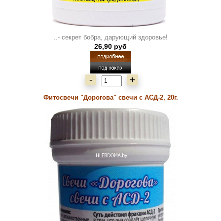
..- секрет бобра, дарующий здоровье!
26,90 руб
-
+
Фитосвечи "Дорогова" свечи с АСД-2, 20г.