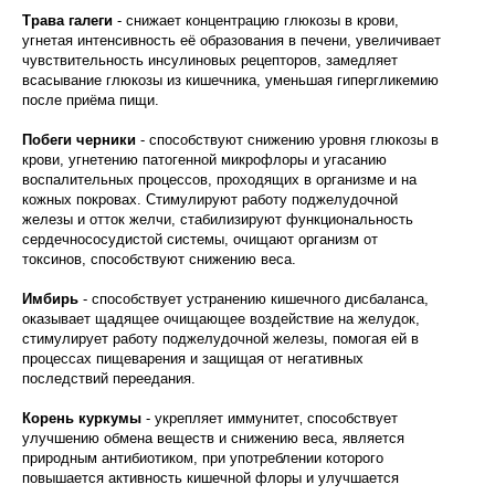
Трава галеги
- снижает концентрацию глюкозы в крови,
угнетая интенсивность её образования в печени, увеличивает
чувствительность инсулиновых рецепторов, замедляет
всасывание глюкозы из кишечника, уменьшая гипергликемию
после приёма пищи.
Побеги черники
- способствуют снижению уровня глюкозы в
крови, угнетению патогенной микрофлоры и угасанию
воспалительных процессов, проходящих в организме и на
кожных покровах. Стимулируют работу поджелудочной
железы и отток желчи, стабилизируют функциональность
сердечнососудистой системы, очищают организм от
токсинов, способствуют снижению веса.
Имбирь
- способствует устранению кишечного дисбаланса,
оказывает щадящее очищающее воздействие на желудок,
стимулирует работу поджелудочной железы, помогая ей в
процессах пищеварения и защищая от негативных
последствий переедания.
Корень куркумы
- укрепляет иммунитет‚ способствует
улучшению обмена веществ и снижению веса, является
природным антибиотиком, при употреблении которого
повышается активность кишечной флоры и улучшается