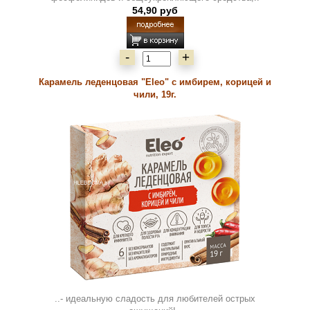
54,90 руб
-
+
Карамель леденцовая "Eleo" с имбирем, корицей и
чили, 19г.
..- идеальную сладость для любителей острых