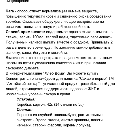
пищеварение.
Чага
- способствует нормализации обмена веществ,
повышению текучести крови и снижению риска образования
тромбов. Оказывает общеукрепляющее воздействие на
организм, повышает тонус и работоспособность.
Способ применения:
содержимое одного стика высыпать в
стакан, залить 100мл. тёплой воды, тщательно перемешать.
Полученный напиток выпить вместе с осадком. Принимать 2
раза в день во время еды. По желанию можно добавлять в
выпечку, каши, йогурты и коктейли.
Включение этого концентрата в рацион может стать важным
шагом на пути к улучшению качества жизни при наличии
сахарного диабета.
В интернет-магазине "Хлеб Дома" Вы можете купить
Концентрат с топинамбуром для напитка "Сахар в норме" ТМ
"Алтайский нектар" - уникальный продукт, разработанный для
людей, стремящихся поддерживать здоровье ЖКТ и
нормальный уровень сахара в крови.
Упаковка:
Коробка: картон, 42г. (14 стиков по 3г.)
Состав:
Порошок из клубней топинамбура, растительные
экстракты (трава галеги, листья крапивы, побеги
черники, створки фасоли, корень лопуха),