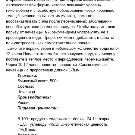
легкоусвояемой форме, которое повышает уровень
гемоглобина и способствует образованию новых кровяных
телец.Чечевица повышает иммунитет, помогает
восстанавливать силы после перенесенных заболеваний,
способствует оздоровлению сосудов. Чтобы получить всю
пользу от чечевицы, мы рекомендуем употреблять её в
пророщенном виде. Проростки можно добавлять в салаты
или употреблять как самостоятельное блюдо..
Замочите порцию зерен в небольшом количестве воды на 8-
12 часов.После этого слейте оставшуюся воду, а чечевицу
поставьте в теплое место и периодически перемешивайте.
Через 10-12 часов появятся проростки. Самая вкусная
чечевица - с проростками длиной 1-3мм.
Упаковка:
Бумажный пакет, 500г.
Состав:
Чечевица
Производитель:
Россия
Пищевая ценность:
В 100г. продукта содержится: белки - 24,1г. жиры
- 1,5г. углеводы -46,3г. Энергетическая ценность:
295,0 ккал