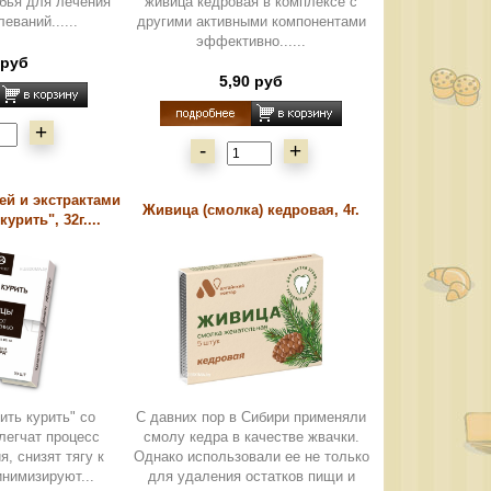
бья для лечения
живица кедровая в комплексе с
еваний......
другими активными компонентами
эффективно......
 руб
5,90 руб
+
-
+
ей и экстрактами
Живица (смолка) кедровая, 4г.
урить", 32г....
ить курить" со
С давних пор в Сибири применяли
легчат процесс
смолу кедра в качестве жвачки.
я, снизят тягу к
Однако использовали ее не только
инимизируют...
для удаления остатков пищи и