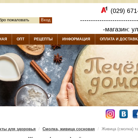
(029) 671
--------------------------
бро пожаловать
Вход
-магазин: у
НАЯ
ОПТ
РЕЦЕПТЫ
ИНФОРМАЦИЯ
ОПЛАТА И ДОСТАВК
кты для здоровья
Смолка, живица сосновая
Живица (смолка) та