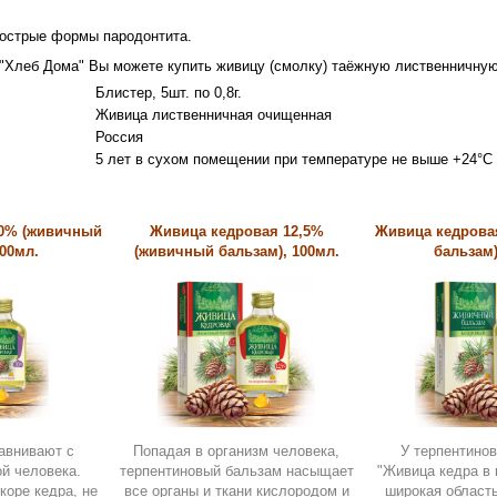
острые формы пародонтита.
 "Хлеб Дома" Вы можете купить живицу (смолку) таёжную лиственничную
Блистер, 5шт. по 0,8г.
Живица лиственничная очищенная
Россия
ние:
5 лет в сухом помещении при температуре не выше +24°С
0% (живичный
Живица кедровая 12,5%
Живица кедрова
100мл.
(живичный бальзам), 100мл.
бальзам)
авнивают с
Попадая в организм человека,
У терпентино
й человека.
терпентиновый бальзам насыщает
"Живица кедра в
коре кедра, не
все органы и ткани кислородом и
широкая област