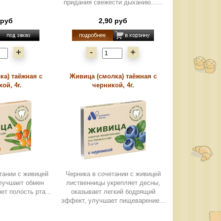
придания свежести дыханию......
 руб
2,90 руб
+
-
+
ка) таёжная с
Живица (смолка) таёжная с
ой, 4г.
черникой, 4г.
тании с живицей
Черника в сочетании с живицей
лучшает обмен
лиственницы укрепляет десны,
ет полость рта...
оказывает легкий бодрящий
эффект, улучшает пищеварение...