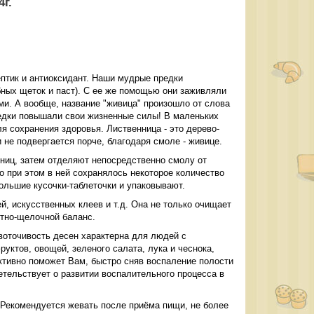
г.
птик и антиоксидант. Наши мудрые предки
бных щеток и паст). С ее же помощью они заживляли
ми. А вообще, название "живица" произошло от слова
редки повышали свои жизненные силы! В маленьких
я сохранения здоровья. Лиственница - это дерево-
 не подвергается порче, благодаря смоле - живице.
нниц, затем отделяют непосредственно смолу от
но при этом в ней сохранялось некоторое количество
большие кусочки-таблеточки и упаковывают.
й, искусственных клеев и т.д. Она не только очищает
отно-щелочной баланс.
воточивость десен характерна для людей с
ктов, овощей, зеленого салата, лука и чеснока,
ктивно поможет Вам, быстро сняв воспаление полости
детельствует о развитии воспалительного процесса в
. Рекомендуется жевать после приёма пищи, не более