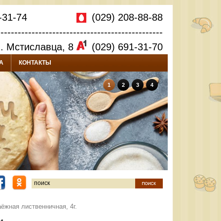
-31-74
(029) 208-88-88
------------------------------------------------
л. Мстиславца, 8
(029) 691-31-70
А
КОНТАКТЫ
1
2
3
4
ёжная лиственничная, 4г.