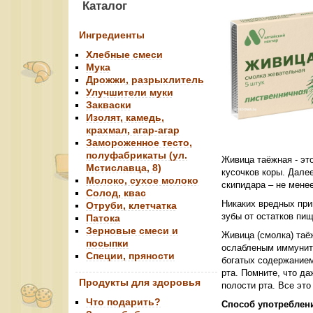
Каталог
Ингредиенты
Хлебные смеси
Мука
Дрожжи, разрыхлитель
Улучшители муки
Закваски
Изолят, камедь,
крахмал, агар-агар
Замороженное тесто,
полуфабрикаты (ул.
Живица таёжная - эт
Мстиславца, 8)
кусочков коры. Далее
Молоко, сухое молоко
скипидара – не мене
Солод, квас
Никаких вредных прим
Отруби, клетчатка
зубы от остатков пи
Патока
Зерновые смеси и
Живица (смолка) таё
посыпки
ослабленым иммуните
Специи, пряности
богатых содержанием
рта. Помните, что да
Продукты для здоровья
полости рта. Все это
Что подарить?
Способ употреблен