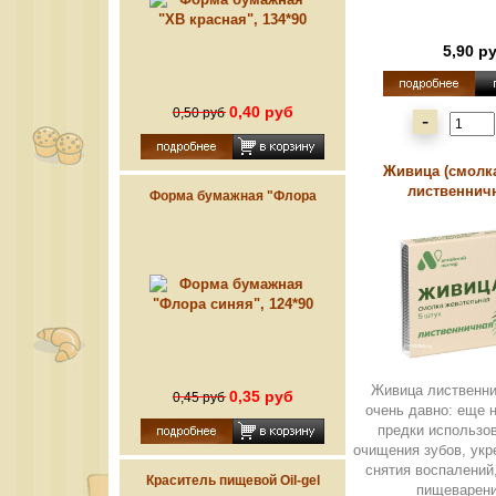
5,90 р
0,40 руб
0,50 руб
-
Живица (смолка
лиственничн
Форма бумажная "Флора
синяя", 124*90
Живица лиственни
0,35 руб
0,45 руб
очень давно: еще 
предки использо
очищения зубов, укр
снятия воспалений
Краситель пищевой Oil-gel
пищеварения