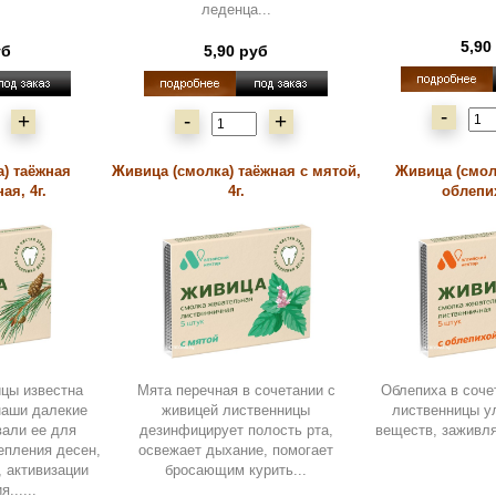
леденца...
5,90
уб
5,90 руб
-
+
-
+
) таёжная
Живица (смолка) таёжная с мятой,
Живица (смол
ая, 4г.
4г.
облепих
цы известна
Мята перечная в сочетании с
Облепиха в соче
наши далекие
живицей лиственницы
лиственницы у
вали ее для
дезинфицирует полость рта,
веществ, заживля
епления десен,
освежает дыхание, помогает
, активизации
бросающим курить...
......