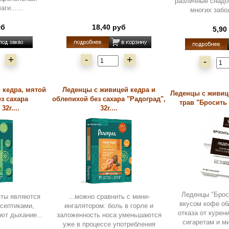
различные снадо
ги......
многих забол
уб
18,40 руб
5,90
+
-
+
-
 кедра, мятой
Леденцы с живицей кедра и
Леденцы с живиц
з сахара
облепихой без сахара "Радоград",
трав "Бросить к
32г....
32г....
Леденцы "Брос
яты являются
...можно сравнить с мини-
вкусом кофе об
септиками,
ингалятором: боль в горле и
отказа от курени
ют дыхание...
заложенность носа уменьшаются
сигаретам и м
уже в процессе употребления