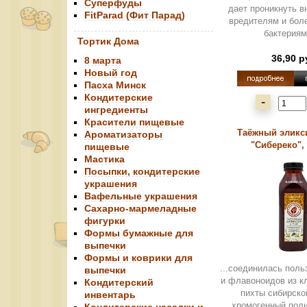
Суперфуды
дает проникнуть в
FitParad (Фит Парад)
вредителям и бол
бактериям.
Тортик Дома
36,90 р
8 марта
Новый год
Пасха Минск
Кондитерские
-
ингредиенты
Красители пищевые
Таёжный эликси
Ароматизаторы
"Сибереко",
пищевые
Мастика
Посыпки, кондитерские
украшения
Вафельные украшения
Сахарно-мармеладные
фигурки
Формы бумажные для
выпечки
Формы и коврики для
...соединилась пол
выпечки
и флавоноидов из к
Кондитерский
пихты сибирской
инвентарь
хромогенный пол