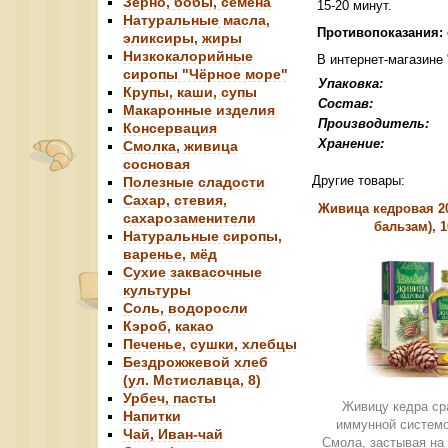
Зерно, бобы, семена
15-20 минут.
Натуральные масла,
Противопоказания:
эликсиры, жиры
Низкокалорийные
В интернет-магазине
сиропы "Чёрное море"
Упаковка:
Крупы, каши, супы
Состав:
Макаронные изделия
Производитель:
Консервация
Хране
Смолка, живица
сосновая
Другие товары:
Полезные сладости
Сахар, стевия,
Живица кедровая 2
сахарозаменители
бальзам), 
Натуральные сиропы,
варенье, мёд
Сухие заквасочные
культуры
Соль, водоросли
Кэроб, какао
Печенье, сушки, хлебцы
Бездрожжевой хлеб
(ул. Мстиславца, 8)
Урбеч, пасты
Живицу кедра ср
Напитки
иммунной системо
Чай, Иван-чай
Смола, застывая на 