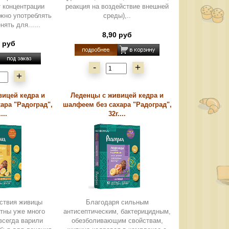
т концентрации
реакция на воздействие внешней
ожно употреблять
среды),..
нять для......
8,90 руб
0 руб
-
+
+
вицей кедра и
Леденцы с живицей кедра и
ара "Радоград",
шалфеем без сахара "Радоград",
...
32г....
ствия живицы
Благодаря сильным
стны уже много
антисептическим, бактерицидным,
 всегда варили
обезболивающим свойствам,