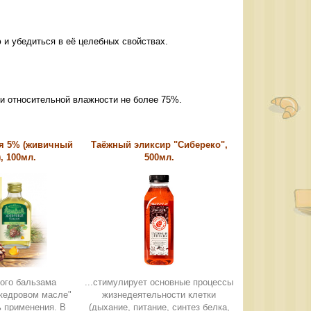
 и убедиться в её целебных свойствах.
 и относительной влажности не более 75%.
я 5% (живичный
Таёжный эликсир "Сибереко",
, 100мл.
500мл.
вого бальзама
...стимулирует основные процессы
 кедровом масле"
жизнедеятельности клетки
ь применения. В
(дыхание, питание, синтез белка,