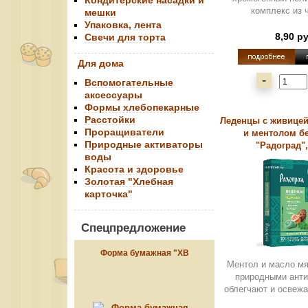
Кондитерские насадки и
комплекс из ча
мешки
Упаковка, лента
8,90 р
Свечи для торта
Для дома
-
Вспомогательные
аксессуары
Формы хлебопекарные
Расстойки
Леденцы с живицей
Проращиватели
и ментолом бе
Природные активаторы
"Радоград", 
воды
Красота и здоровье
Золотая "Хлебная
карточка"
Спецпредложение
Форма бумажная "ХВ
Ментол и масло м
красная", 134*90
природными анти
облегчают и освежа