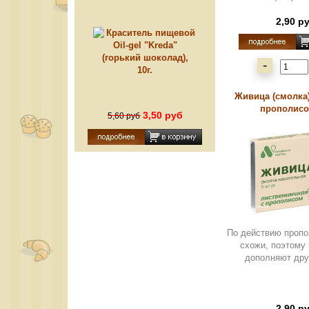
"Kreda" (горький шоколад),
10г.
2,90 р
-
Живица (смолка)
прополисом
3,50 руб
5,60 руб
По действию пропо
схожи, поэтому
дополняют друг
2,90 р