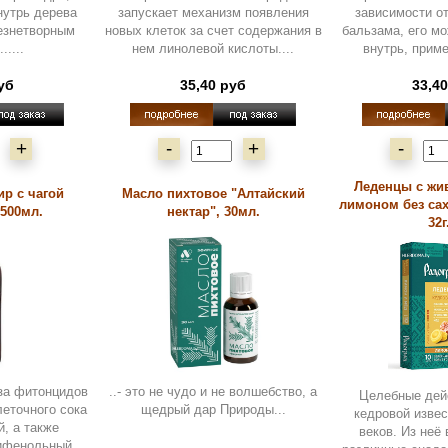
нутрь дерева
запускает механизм появления
зависимости о
езнетворным
новых клеток за счет содержания в
бальзама, его м
.....
нем линолевой кислоты....
внутрь, приме
уб
35,40 руб
33,4
+
-
+
-
Леденцы с жи
р с чагой
Масло пихтовое "Алтайский
лимоном без сах
 500мл.
нектар", 30мл.
32г.
ьза фитонцидов
..- это не чудо и не волшебство, а
Целебные дей
леточного сока
щедрый дар Природы...
кедровой изве
, а также
веков. Из неё
ифенольный