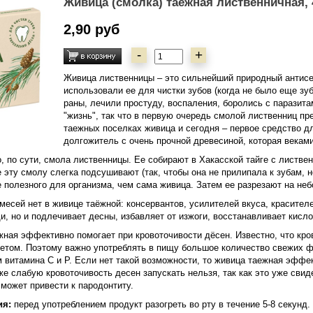
Живица (смолка) таёжная лиственничная, 4
2,90 руб
-
+
Живица лиственницы – это сильнейший природный антисе
использовали ее для чистки зубов (когда не было еще зу
раны, лечили простуду, воспаления, боролись с паразита
"жизнь", так что в первую очередь смолой лиственниц п
таежных поселках живица и сегодня – первое средство дл
долгожитель с очень прочной древесиной, которая веками
о, по сути, смола лиственницы. Ее собирают в Хакасской тайге с листве
 эту смолу слегка подсушивают (так, чтобы она не прилипала к зубам, 
е полезного для организма, чем сама живица. Затем ее разрезают на не
есей нет в живице таёжной: консервантов, усилителей вкуса, красителе
щи, но и подлечивает десны, избавляет от изжоги, восстанавливает кисл
жная эффективно помогает при кровоточивости дёсен. Известно, что кро
том. Поэтому важно употреблять в пищу большое количество свежих фру
 витамина С и Р. Если нет такой возможности, то живица таежная эффе
же слабую кровоточивость десен запускать нельзя, так как это уже сви
 может привести к пародонтиту.
ия:
перед употреблением продукт разогреть во рту в течение 5-8 секунд