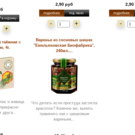
2,90 руб
2,90
уб
-
+
-
+
Варенье из сосновых шишек
 таёжная с
"Емельяновская Биофабрика",
, 4г.
240мл....
лис и живица
Что делать если простуда застигла
 прекрасно
врасплох? Конечно же, выпить
 друга...
травяного чая с шишковым
вареньем,..
уб