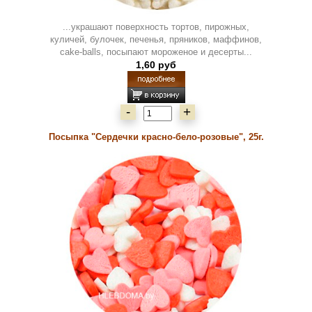
...украшают поверхность тортов, пирожных,
куличей, булочек, печенья, пряников, маффинов,
cake-balls, посыпают мороженое и десерты...
1,60 руб
-
+
Посыпка "Сердечки красно-бело-розовые", 25г.