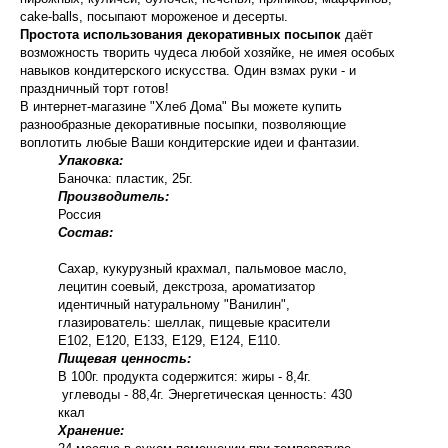
cake-balls, посыпают мороженое и десерты.
Простота использования декоративных посыпок
даёт
возможность творить чудеса любой хозяйке, не имея особых
навыков кондитерского искусства. Один взмах руки - и
праздничный торт готов!
В интернет-магазине "Хлеб Дома" Вы можете купить
разнообразные декоративные посыпки, позволяющие
воплотить любые Ваши кондитерские идеи и фантазии.
Упаковка:
Баночка: пластик, 25г.
Производитель:
Россия
Состав:
Сахар, кукурузный крахмал, пальмовое масло,
лецитин соевый, декстроза, ароматизатор
идентичный натуральному "Ванилин",
глазирователь: шеллак, пищевые красители
Е102, Е120, Е133, Е129, Е124, Е110.
Пищевая ценность:
В 100г. продукта содержится: жиры - 8,4г.
углеводы - 88,4г. Энергетическая ценность: 430
ккал
Хранение: