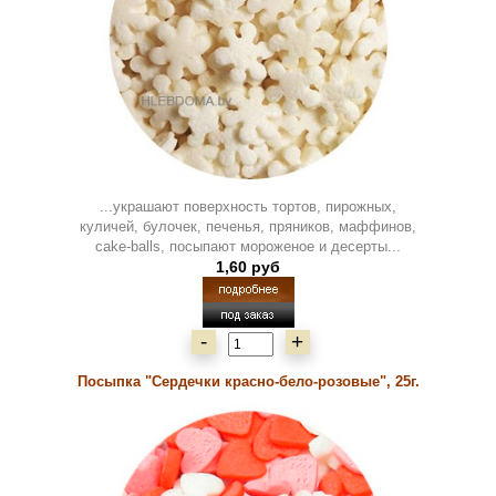
...украшают поверхность тортов, пирожных,
куличей, булочек, печенья, пряников, маффинов,
cake-balls, посыпают мороженое и десерты...
1,60 руб
-
+
Посыпка "Сердечки красно-бело-розовые", 25г.