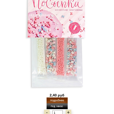
2,40 руб
-
+