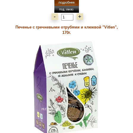
-
+
Печенье с гречневыми отрубями и клюквой "Vitlen",
170г.