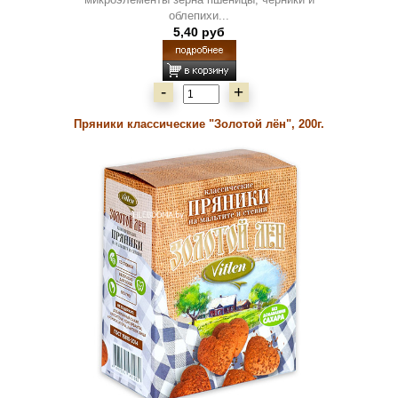
облепихи...
5,40 руб
-
+
Пряники классические "Золотой лён", 200г.