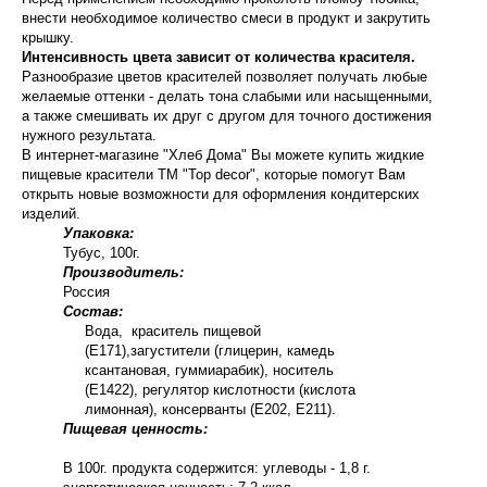
внести необходимое количество смеси в продукт и закрутить
крышку.
Интенсивность цвета зависит от количества красителя.
Разнообразие цветов красителей позволяет получать любые
желаемые оттенки - делать тона слабыми или насыщенными,
а также смешивать их друг с другом для точного достижения
нужного результата.
В интернет-магазине "Хлеб Дома" Вы можете купить жидкие
пищевые красители ТМ "Top decor", которые помогут Вам
открыть новые возможности для оформления кондитерских
изделий.
Упаковка:
Тубус, 100г.
Производитель:
Россия
Состав:
Вода, краситель пищевой
(Е171),загустители (глицерин, камедь
ксантановая, гуммиарабик), носитель
(Е1422), регулятор кислотности (кислота
лимонная), консерванты (Е202, Е211).
Пищевая ценность:
В 100г. продукта содержится: углеводы - 1,8 г.