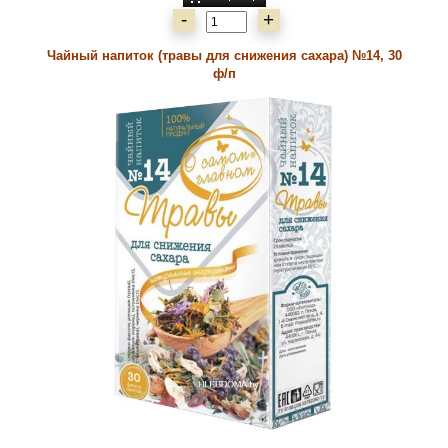
-
+
Чайный напиток (травы для снижения сахара) №14, 30
ф/п