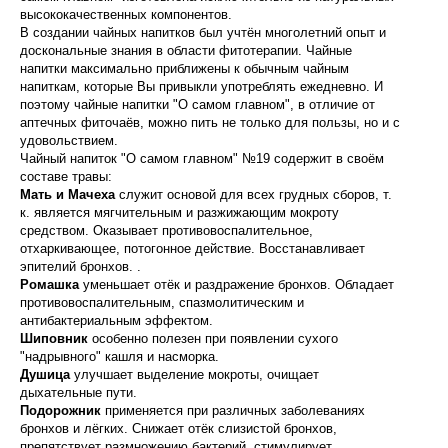
высококачественных компонентов.
В создании чайных напитков был учтён многолетний опыт и
доскональные знания в области фитотерапии. Чайные
напитки максимально приближены к обычным чайным
напиткам, которые Вы привыкли употреблять ежедневно. И
поэтому чайные напитки "О самом главном", в отличие от
аптечных фиточаёв, можно пить не только для пользы, но и с
удовольствием.
Чайный напиток "О самом главном" №19 содержит в своём
составе травы:
Мать и Мачеха
служит основой для всех грудных сборов, т.
к. является мягчительным и разжижающим мокроту
средством. Оказывает противовоспалительное,
отхаркивающее, потогонное действие. Восстанавливает
эпителий бронхов. .
Ромашка
уменьшает отёк и раздражение бронхов. Обладает
противовоспалительным, спазмолитическим и
антибактериальным эффектом.
Шиповник
особенно полезен при появлении сухого
"надрывного" кашля и насморка.
Душица
улучшает выделение мокроты, очищает
дыхательные пути.
Подорожник
применяется при различных заболеваниях
бронхов и лёгких. Снижает отёк слизистой бронхов,
препятствует размножению бактерий, стимулирует