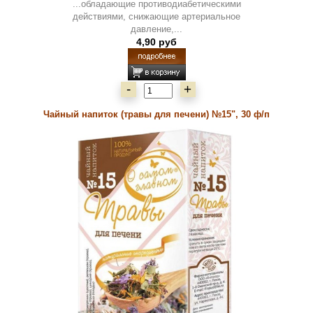
...обладающие противодиабетическими
действиями, снижающие артериальное
давление,...
4,90 руб
-
+
Чайный напиток (травы для печени) №15", 30 ф/п