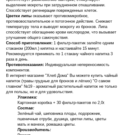
выделение мокроты при затрудненном откашливании.
Способствует регенерации поврежденных клеток.
Цветки липы
оказывают противомикробное,
противовоспалительное и потогонное действие. Снижают
температуру тела и выводят мокроту из бронхов. Липа
способствует обогащению крови кислородом, что вызывает
улучшение общего самочувствия.
Способ приготовления:
1 фильтр-пакетик залейте одним
стаканом (200мл.) кипятка и настаивайте 15 минут.
Рекомендуется принимать по 1 стакану чайного напитка 3
раза в день.
Противопоказания:
Индивидуальная непереносимость
компонентов.
В интернет-магазине "Хлеб Дома" Вы можете купить чайный
напиток (травы грудные для бронхов и лёгких) "О самом
главном" №19 - ароматный растительный напиток не только
для пользы, но и для удовольствия.
Упаковка:
Картонная коробка + 30 фильтр-пакетов по 2,0г.
Состав:
Зелёный чай, шиповника плоды, подорожник,
пшеничные отруби, душица, цветки липы, цветы
мать и мачехи, ромашка цветы.
Производитель: