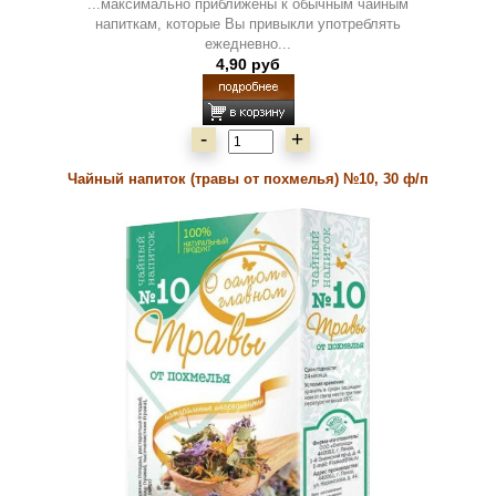
...максимально приближены к обычным чайным
напиткам, которые Вы привыкли употреблять
ежедневно...
4,90 руб
-
+
Чайный напиток (травы от похмелья) №10, 30 ф/п