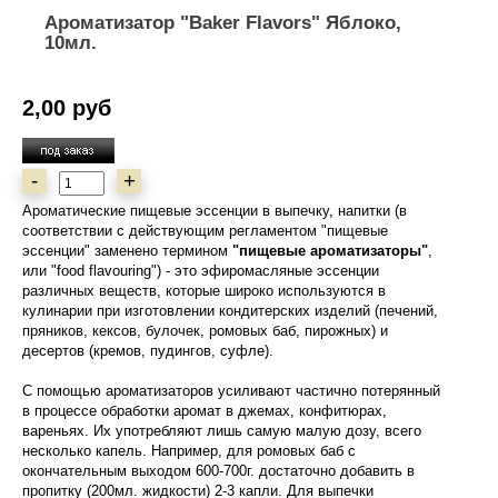
Ароматизатор "Baker Flavors" Яблоко,
10мл.
2,00 руб
-
+
Ароматические пищевые эссенции в выпечку, напитки (в
соответствии с действующим регламентом "пищевые
эссенции" заменено термином
"пищевые ароматизаторы"
,
или "food flavouring") - это эфиромасляные эссенции
различных веществ, которые широко используются в
кулинарии при изготовлении кондитерских изделий (печений,
пряников, кексов, булочек, ромовых баб, пирожных) и
десертов (кремов, пудингов, суфле).
С помощью ароматизаторов усиливают частично потерянный
в процессе обработки аромат в джемах, конфитюрах,
вареньях. Их употребляют лишь самую малую дозу, всего
несколько капель. Например, для ромовых баб с
окончательным выходом 600-700г. достаточно добавить в
пропитку (200мл. жидкости) 2-3 капли. Для выпечки