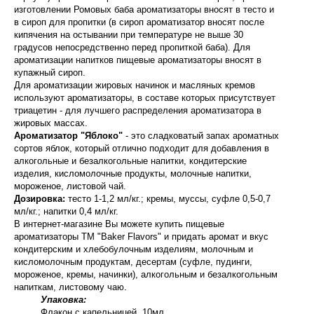
изготовлении Ромовых баба ароматизаторы вносят в тесто и
в сироп для пропитки (в сироп ароматизатор вносят после
кипячения на остывании при температуре не выше 30
градусов непосредственно перед пропиткой баба). Для
ароматизации напитков пищевые ароматизаторы вносят в
купажный сироп.
Для ароматизации жировых начинок и масляных кремов
используют ароматизаторы, в составе которых присутствует
триацетин - для лучшего распределения ароматизатора в
жировых массах.
Ароматизатор "Яблоко"
- это сладковатый запах ароматных
сортов яблок, который отлично подходит для добавления в
алкогольные и безалкогольные напитки, кондитерские
изделия, кисломолочные продукты, молочные напитки,
мороженое, листовой чай.
Дозировка:
тесто 1-1,2 мл/кг.; кремы, муссы, суфле 0,5-0,7
мл/кг.; напитки 0,4 мл/кг.
В интернет-магазине Вы можете купить пищевые
ароматизаторы ТМ "Baker Flavors" и придать аромат и вкус
кондитерским и хлебобулочным изделиям, молочным и
кисломолочным продуктам, десертам (суфле, пудинги,
мороженое, кремы, начинки), алкогольным и безалкогольным
напиткам, листовому чаю.
Упаковка:
Флакон с капельницей, 10мл.