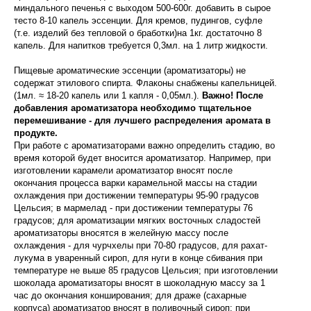
миндального печенья с выходом 500-600г. добавить в сырое
тесто 8-10 капель эссенции. Для кремов, пудингов, суфле
(т.е. изделий без тепловой о бработки)на 1кг. достаточно 8
капель. Для напитков требуется 0,3мл. на 1 литр жидкости.
Пищевые ароматические эссенции (ароматизаторы) не
содержат этилового спирта. Флаконы снабжены капельницей.
(1мл. ≈ 18-20 капель или 1 капля - 0,05мл.).
Важно! После
добавления ароматизатора необходимо тщательное
перемешивание - для лучшего распределения аромата в
продукте.
При работе с ароматизаторами важно определить стадию, во
время которой будет вносится ароматизатор. Например, при
изготовлении карамели ароматизатор вносят после
окончания процесса варки карамельной массы на стадии
охлаждения при достижении температуры 95-90 градусов
Цельсия; в мармелад - при достижении температуры 76
градусов; для ароматизации мягких восточных сладостей
ароматизаторы вносятся в желейную массу после
охлаждения - для чурчхелы при 70-80 градусов, для рахат-
лукума в уваренный сироп, для нуги в конце сбивания при
температуре не выше 85 градусов Цельсия; при изготовлении
шоколада ароматизаторы вносят в шоколадную массу за 1
час до окончания конширования; для драже (сахарные
корпуса) ароматизатор вносят в поливочный сироп; при