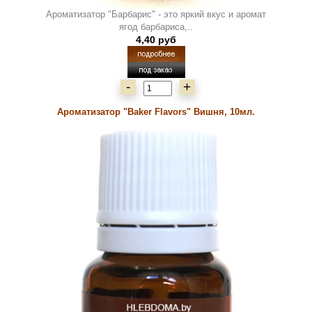
Ароматизатор "Барбарис" - это яркий вкус и аромат
ягод барбариса,..
4,40 руб
-
+
Ароматизатор "Baker Flavors" Вишня, 10мл.