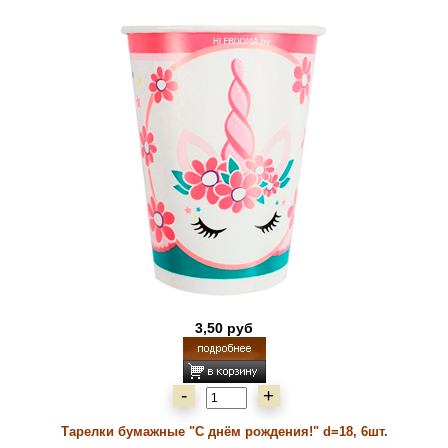
3,50 руб
-
+
Тарелки бумажные "С днём рождения!" d=18, 6шт.