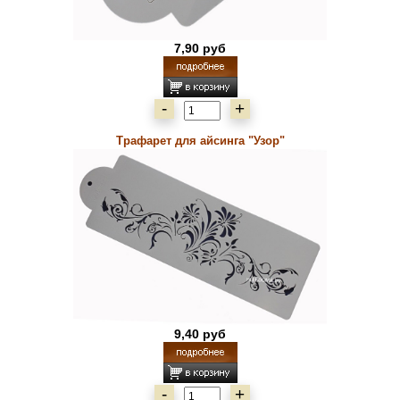
7,90 руб
-
+
Трафарет для айсинга "Узор"
9,40 руб
-
+