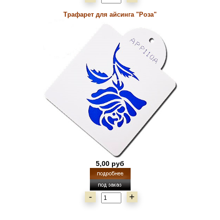
Трафарет для айсинга "Роза"
5,00 руб
-
+