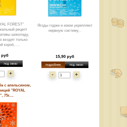
OYAL FOREST"
Ягоды годжи и изюм укрепляют
икальный рецепт
нервную систему,..
нативы шоколаду,
го входят только
 кэроб,.....
0 руб
15,90 руб
+
-
+
ба с апельсином,
рицей "ROYAL
 75г....