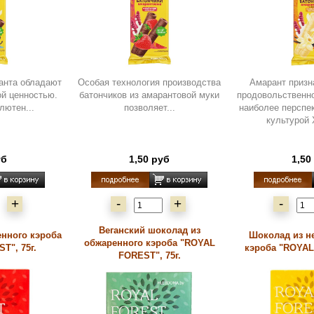
ранта обладают
Особая технология производства
Амарант призн
ой ценностью.
батончиков из амарантовой муки
продовольственн
лютен...
позволяет...
наиболее перспе
культурой 
уб
1,50 руб
1,50
+
-
+
-
Веганский шоколад из
нного кэроба
Шоколад из н
обжаренного кэроба "ROYAL
T", 75г.
кэроба "ROYAL
FOREST", 75г.