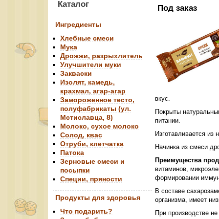
Каталог
Под заказ
Ингредиенты
Хлебные смеси
Мука
Дрожжи, разрыхлитель
Улучшители муки
Закваски
Изолят, камедь,
крахмал, агар-агар
вкус.
Замороженное тесто,
полуфабрикаты (ул.
Покрыты натуральным
Мстиславца, 8)
питании.
Молоко, сухое молоко
Изготавливается из 
Солод, квас
Отруби, клетчатка
Начинка из смеси др
Патока
Преимущества прод
Зерновые смеси и
витаминов, микроэле
посыпки
формировании иммун
Специи, пряности
В составе сахарозам
Продукты для здоровья
организма, имеет ни
Что подарить?
При производстве не