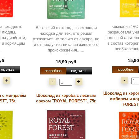
ая сладость
Компания "R
Веганский шоколад - настоящая
я людям,
разработала ун
находка для тех, кто решил
ым диабетом,
полезной альтер
отказаться не только от сахара, но
м и кормящим
в состав которо
и от продуктов питания животного
..
необжаренный
происхождения......
уб
15,9
15,90 руб
+
-
-
+
Шоколад из кэро
а с миндалём
Шоколад из кэроба с лесным
имбирем и ко
T", 75г.
орехом "ROYAL FOREST", 75г.
FOREST",