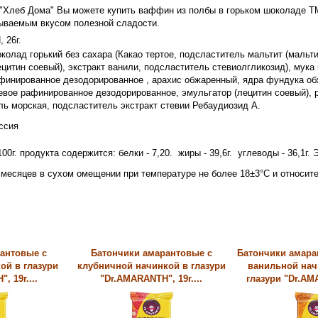
 "Хлеб Дома" Вы можете купить ваффин из полбы в горьком шоколаде ТМ
ываемым вкусом полезной сладости.
, 26г.
колад горький без сахара (Какао тертое, подсластитель мальтит (мальти
ецитин соевый), экстракт ванили, подсластитель стевиолгликозид), мук
финированное дезодорированное , арахис обжаренный, ядра фундука о
евое рафинированное дезодорированное, эмульгатор (лецитин соевый), 
ль морская, подсластитель экстракт стевии Ребаудиозид А.
ссия
100г. продукта содержится: белки - 7,20. жиры - 39,6г. углеводы - 36,1г.
 месяцев в сухом омещении при температуре не более 18±3°С и относит
антовые с
Батончики амарантовые с
Батончики амара
ой в глазури
клубничной начинкой в глазури
ванильной нач
, 19г....
"Dr.AMARANTH", 19г....
глазури "Dr.AMA