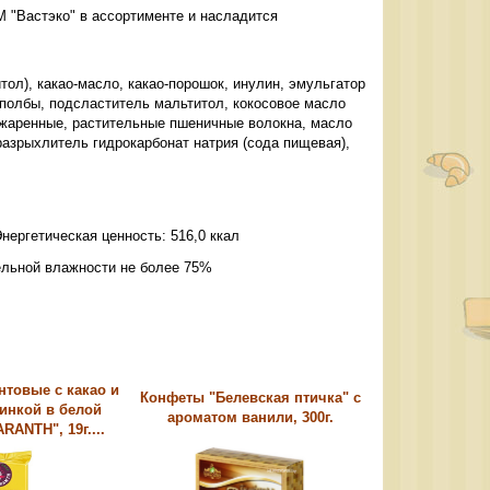
 "Вастэко" в ассортименте и насладится
тол), какао-масло, какао-порошок, инулин, эмульгатор
а полбы, подсластитель мальтитол, кокосовое масло
бжаренные, растительные пшеничные волокна, масло
разрыхлитель гидрокарбонат натрия (сода пищевая),
 Энергетическая ценность: 516,0 ккал
ельной влажности не более 75%
нтовые с какао и
Конфеты "Белевская птичка" с
инкой в белой
ароматом ванили, 300г.
RANTH", 19г....