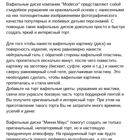
Вафельные диски компании "Modecor" представляют собой
съедобное украшение на крахмальной основе с нанесенными
на них полноцветными изображениями фотографического
качества популярных и любимых детьми персонажей. С
помощью таких вафельных дисков довольно просто и быстро
создать яркий и интересный торт.
Для того чтобы нанести вафельную картинку (диск) на
поверхность изделия, нужно равномерно нанести
нейтральный гель с обратной стороны вафельной пластины,
дать пропитаться несколько минут, после чего поместить
картинку на заготовку (бисквит, суфле, крем и т.д.) и нанести
сверху равномерный слой геля, разглаживая пластину. Это
необходимо сделать, чтобы вафельная картинка
пропиталась и стала мягкой.
Добавьте на торт вафельные цветы, украшения из мастики,
свечи или украсьте боковую часть торта бордюрной лентой и
Вы получите оригинальный и интересный торт. При этом на
приготовление такого торта Вы не затратите много времени,
усилий и денег.
Вафельные диски "Минни Маус" помогут создать не только
оригинальный, неповторимый торт, но и настоящую
праздничную атмосферу. На праздничный торт как будто
переноситься эпизод любимого мультфильма, а это не