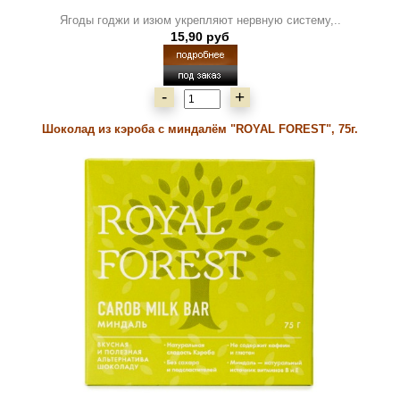
Ягоды годжи и изюм укрепляют нервную систему,..
15,90 руб
-
+
Шоколад из кэроба с миндалём "ROYAL FOREST", 75г.