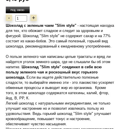
-
+
Шоколад с зеленым чаем "Slim style"
- настоящая находка
для тех, кто обожает сладкое и следит за здоровьем и
фигурой. Шоколад "Slim style" не содержит сахар и на 77%
состоит из какао-бобов. Это самый полезный, горький вид
шоколада, рекомендованный к ежедневному употреблению.
О пользе зеленого чая написаны целые трактаты и вряд ли
найдется уголок земного шара, где не слышали бы об этом
напитке.
Шоколад "Slim style" соединил в себе всю
пользу зеленого чая и роскошный вкус горького
шоколада.
Если вы ищете действительно полезные
сладости, то выбирайте именно эти - это лакомство ускоряет
обменные процессы и выводит жир из организма. Кроме
того, в этом шоколаде содержатся катехины, калий, фтор,
йод, В, РР, К.
Легкий шоколад с натуральными ингредиентами, не только
улучшит настроение но и позволит извлекать пользу из
удовольствия. Ведь горький шоколад "Slim style" улучшает
кровообращение, повышает тонус и настроение,
обеспечивает чувство насыщения.