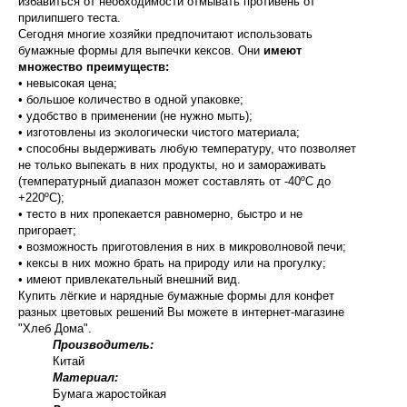
избавиться от необходимости отмывать противень от
прилипшего теста.
Сегодня многие хозяйки предпочитают использовать
бумажные формы для выпечки кексов. Они
имеют
множество преимуществ:
• невысокая цена;
• большое количество в одной упаковке;
• удобство в применении (не нужно мыть);
• изготовлены из экологически чистого материала;
• способны выдерживать любую температуру, что позволяет
не только выпекать в них продукты, но и замораживать
(температурный диапазон может составлять от -40ºС до
+220ºС);
• тесто в них пропекается равномерно, быстро и не
пригорает;
• возможность приготовления в них в микроволновой печи;
• кексы в них можно брать на природу или на прогулку;
• имеют привлекательный внешний вид.
Купить лёгкие и нарядные бумажные формы для конфет
разных цветовых решений Вы можете в интернет-магазине
"Хлеб Дома".
Производитель:
Китай
Материал:
Бумага жаростойкая