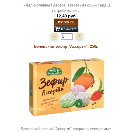
..- великолепный десерт, завоевывающий сердца
потребителей,..
12,40 руб
-
+
Белёвский зефир "Ассорти", 250г.
Белёвский зефир "Ассорти" вобрал в себя самые