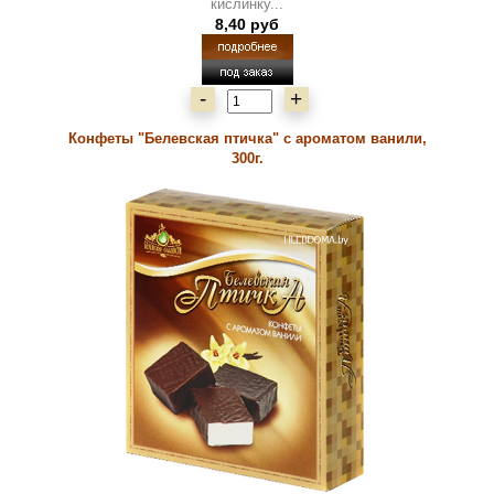
кислинку...
8,40 руб
-
+
Конфеты "Белевская птичка" с ароматом ванили,
300г.