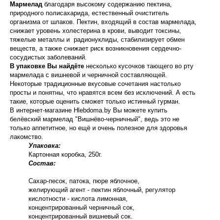
Мармелад
благодаря высокому содержанию пектина,
природного полисахарида, естественный очиститель
организма от шлаков. Пектин, входящий в состав мармелада,
снижает уровень холестерина в крови, выводит токсины,
тяжелые металлы и радионуклиды, стабилизирует обмен
веществ, а также снижает риск возникновения сердечно-
сосудистых заболеваний.
В упаковке Вы найдёте
несколько кусочков тающего во рту
мармелада с вишневой и черничной составляющей.
Некоторые традиционные вкусовые сочетания настолько
просты и понятны, что нравятся всем без исключений. А есть
такие, которые оценить сможет только истинный гурман.
В интернет-магазине Hlebdoma.by Вы можете купить
белёвский мармелад "Вишнёво-черничный", ведь это не
только аппетитное, но ещё и очень полезное для здоровья
лакомство.
Упаковка:
Картонная коробка, 250г.
Состав:
Сахар-песок, патока, пюре яблочное,
желирующий агент - пектин яблочный, регулятор
кислотности - кислота лимонная,
концентрированный черничный сок,
концентрированный вишневый сок.